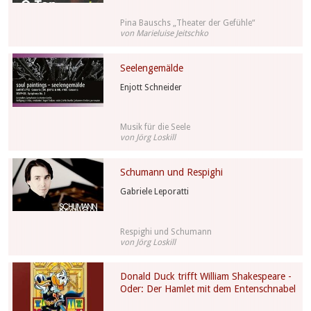
Pina Bauschs „Theater der Gefühle“
von Marieluise Jeitschko
Seelengemälde
Enjott Schneider
Musik für die Seele
von Jörg Loskill
Schumann und Respighi
Gabriele Leporatti
Respighi und Schumann
von Jörg Loskill
Donald Duck trifft William Shakespeare -
Oder: Der Hamlet mit dem Entenschnabel