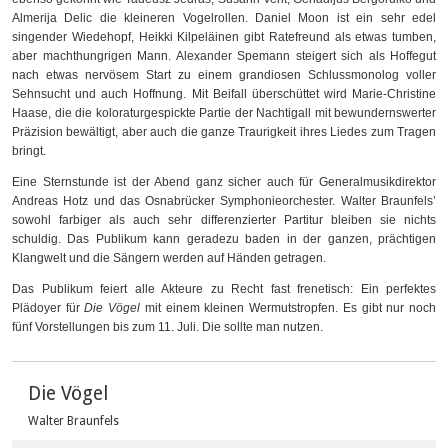
Almerija Delic die kleineren Vogelrollen. Daniel Moon ist ein sehr edel
singender Wiedehopf, Heikki Kilpeläinen gibt Ratefreund als etwas tumben,
aber machthungrigen Mann. Alexander Spemann steigert sich als Hoffegut
nach etwas nervösem Start zu einem grandiosen Schlussmonolog voller
Sehnsucht und auch Hoffnung. Mit Beifall überschüttet wird Marie-Christine
Haase, die die koloraturgespickte Partie der Nachtigall mit bewundernswerter
Präzision bewältigt, aber auch die ganze Traurigkeit ihres Liedes zum Tragen
bringt.
Eine Sternstunde ist der Abend ganz sicher auch für Generalmusikdirektor
Andreas Hotz und das Osnabrücker Symphonieorchester. Walter Braunfels’
sowohl farbiger als auch sehr differenzierter Partitur bleiben sie nichts
schuldig. Das Publikum kann geradezu baden in der ganzen, prächtigen
Klangwelt und die Sängern werden auf Händen getragen.
Das Publikum feiert alle Akteure zu Recht fast frenetisch: Ein perfektes
Plädoyer für
Die Vögel
mit einem kleinen Wermutstropfen. Es gibt nur noch
fünf Vorstellungen bis zum 11. Juli. Die sollte man nutzen.
Die Vögel
Walter Braunfels