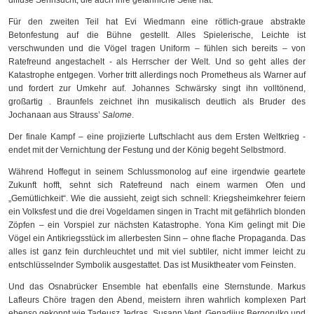
diffuse Sehnsucht, die auch ihre gefährliche Seite hat.
Für den zweiten Teil hat Evi Wiedmann eine rötlich-graue abstrakte
Betonfestung auf die Bühne gestellt. Alles Spielerische, Leichte ist
verschwunden und die Vögel tragen Uniform – fühlen sich bereits – von
Ratefreund angestachelt - als Herrscher der Welt. Und so geht alles der
Katastrophe entgegen. Vorher tritt allerdings noch Prometheus als Warner auf
und fordert zur Umkehr auf. Johannes Schwärsky singt ihn volltönend,
großartig . Braunfels zeichnet ihn musikalisch deutlich als Bruder des
Jochanaan aus Strauss’
Salome
.
Der finale Kampf – eine projizierte Luftschlacht aus dem Ersten Weltkrieg -
endet mit der Vernichtung der Festung und der König begeht Selbstmord.
Während Hoffegut in seinem Schlussmonolog auf eine irgendwie geartete
Zukunft hofft, sehnt sich Ratefreund nach einem warmen Ofen und
„Gemütlichkeit“. Wie die aussieht, zeigt sich schnell: Kriegsheimkehrer feiern
ein Volksfest und die drei Vogeldamen singen in Tracht mit gefährlich blonden
Zöpfen – ein Vorspiel zur nächsten Katastrophe. Yona Kim gelingt mit Die
Vögel ein Antikriegsstück im allerbesten Sinn – ohne flache Propaganda. Das
alles ist ganz fein durchleuchtet und mit viel subtiler, nicht immer leicht zu
entschlüsselnder Symbolik ausgestattet. Das ist Musiktheater vom Feinsten.
Und das Osnabrücker Ensemble hat ebenfalls eine Sternstunde. Markus
Lafleurs Chöre tragen den Abend, meistern ihren wahrlich komplexen Part
ebenso gekonnt wie Tadeusz Jedras, Susann Vent, Genadijus Bergorulko und