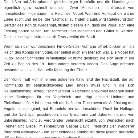
Die fußen auf Aristophanes’ gleichnamiger Komödie und die Handlung ist
eigentlich ganz schnell umrissen. Zwei Menschen – enttäuscht von
ihresgleichen – gelangen ins Reich der Vögel. Während Hoffegut die wahre
Liebe sucht und sie bei der Nachtigall zu finden glaubt, wird Ratefreund zum
Berater des Königs Wiedehopf, flüstert diesem ein, dass die Vögel sich eine
Festung bauen sollten, um Herrscher über Menschen und Götter zu werden.
Doch diese Hybris wird bestraft: Zeus zerstört die Stadt.
Wenn sich der wunderschöne Fin-de-Siècle- Vorhang öffnet, blicken wir ins
Reich des Königs der Vögel, der selbst auch ein Mensch war. Die Vögel hat
Hugo Holger Schneider in vielfältige Kostüme gesteckt, die sich auch in die
Zeit zu Beginn des 19. Jahrhunderts verorten lassen. Das Auge erfreuen
besonders die so individuelle Kleidung der Chöre.
Der König hält Hof, in einem goldenen Käfig sitzt die Nachtigall, die auf
Kommando ihr sehnsuchtsvolles Lied singen muss und in die sich
Neuankömmling Hoffegut sofort verliebt. Ratefreund entwickelt dagegen sofort
seine Strategien für ein Vogelreich und trägt alsbald Uniform und
Pickelhaube. Jetzt ist klar, wo wir uns befinden. Doch bevor die Aufrüstung des
Vogelreiches beginnt, hat Braunfels ein wunderschönes Duett für Hoffegut
und die Nachtigall geschrieben, dass lyrisch und zart daherkommt und von
unbestimmter, nicht zu verortender Sehnsucht erzählt, von Wünschen nach
Freiheit und Liebe. Im Hintergrund Caspar David Friedrichs
Der Wanderer
über dem Nebelmeer
– ein sehr treffendes Symbol für diese typisch deutsche