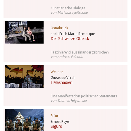
Künstlerische Dialoge
von Marieluise Jeitschko
Osnabrück
nach Erich Maria Remarque
Der Schwarze Obelisk
Faszinierend auseinandergebrochen
von Andreas Falentin
Weimar
Giuseppe Verdi
I Masnadieri
Eine Manifestation politischer Statements
von Thomas Hilgemeier
Erfurt
Ernest Reyer
Sigurd