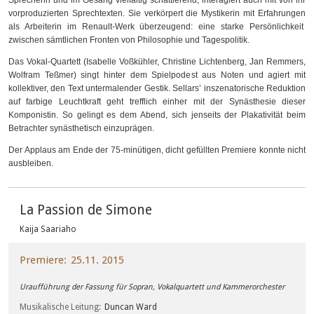
Sprecherin und im Gesang vielfältig schattierend, interagiert auch mit von ihr
vorproduzierten Sprechtexten. Sie verkörpert die Mystikerin mit Erfahrungen
als Arbeiterin im Renault-Werk überzeugend: eine starke Persönlichkeit
zwischen sämtlichen Fronten von Philosophie und Tagespolitik.
Das Vokal-Quartett (Isabelle Voßkühler, Christine Lichtenberg, Jan Remmers,
Wolfram Teßmer) singt hinter dem Spielpodest aus Noten und agiert mit
kollektiver, den Text untermalender Gestik. Sellars’ inszenatorische Reduktion
auf farbige Leuchtkraft geht trefflich einher mit der Synästhesie dieser
Komponistin. So gelingt es dem Abend, sich jenseits der Plakativität beim
Betrachter synästhetisch einzuprägen.
Der Applaus am Ende der 75-minütigen, dicht gefüllten Premiere konnte nicht
ausbleiben.
La Passion de Simone
Kaija Saariaho
Premiere
25.11. 2015
Uraufführung der Fassung für Sopran, Vokalquartett und Kammerorchester
Musikalische Leitung
Duncan Ward