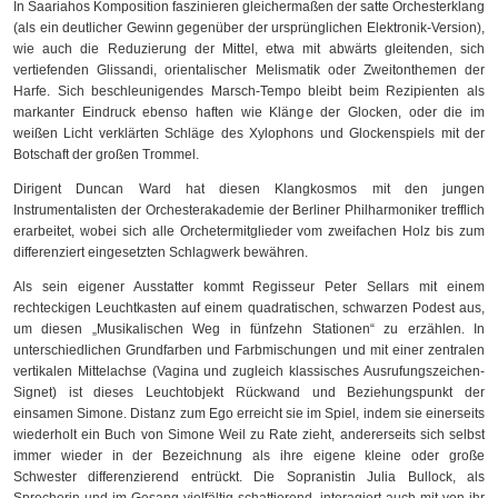
In Saariahos Komposition faszinieren gleichermaßen der satte Orchesterklang
(als ein deutlicher Gewinn gegenüber der ursprünglichen Elektronik-Version),
wie auch die Reduzierung der Mittel, etwa mit abwärts gleitenden, sich
vertiefenden Glissandi, orientalischer Melismatik oder Zweitonthemen der
Harfe. Sich beschleunigendes Marsch-Tempo bleibt beim Rezipienten als
markanter Eindruck ebenso haften wie Klänge der Glocken, oder die im
weißen Licht verklärten Schläge des Xylophons und Glockenspiels mit der
Botschaft der großen Trommel.
Dirigent Duncan Ward hat diesen Klangkosmos mit den jungen
Instrumentalisten der Orchesterakademie der Berliner Philharmoniker trefflich
erarbeitet, wobei sich alle Orchetermitglieder vom zweifachen Holz bis zum
differenziert eingesetzten Schlagwerk bewähren.
Als sein eigener Ausstatter kommt Regisseur Peter Sellars mit einem
rechteckigen Leuchtkasten auf einem quadratischen, schwarzen Podest aus,
um diesen „Musikalischen Weg in fünfzehn Stationen“ zu erzählen. In
unterschiedlichen Grundfarben und Farbmischungen und mit einer zentralen
vertikalen Mittelachse (Vagina und zugleich klassisches Ausrufungszeichen-
Signet) ist dieses Leuchtobjekt Rückwand und Beziehungspunkt der
einsamen Simone. Distanz zum Ego erreicht sie im Spiel, indem sie einerseits
wiederholt ein Buch von Simone Weil zu Rate zieht, andererseits sich selbst
immer wieder in der Bezeichnung als ihre eigene kleine oder große
Schwester differenzierend entrückt. Die Sopranistin Julia Bullock, als