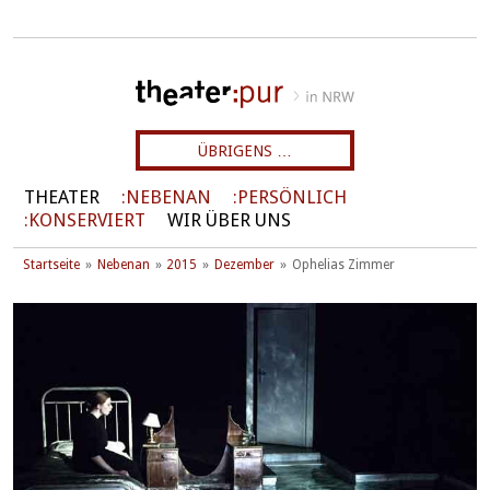
ÜBRIGENS …
THEATER
NEBENAN
PERSÖNLICH
KONSERVIERT
WIR ÜBER UNS
Startseite
Nebenan
2015
Dezember
Ophelias Zimmer