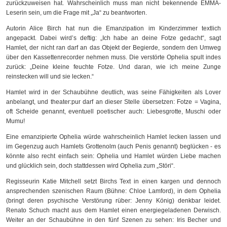
zurückzuweisen hat. Wahrscheinlich muss man nicht bekennende EMMA-
Leserin sein, um die Frage mit „Ja“ zu beantworten.
Autorin Alice Birch hat nun die Emanzipation im Kinderzimmer textlich
angepackt. Dabei wird’s deftig: „Ich habe an deine Fotze gedacht“, sagt
Hamlet, der nicht ran darf an das Objekt der Begierde, sondern den Umweg
über den Kassettenrecorder nehmen muss. Die verstörte Ophelia spult indes
zurück: „Deine kleine feuchte Fotze. Und daran, wie ich meine Zunge
reinstecken will und sie lecken.“
Hamlet wird in der Schaubühne deutlich, was seine Fähigkeiten als Lover
anbelangt, und theater:pur darf an dieser Stelle übersetzen: Fotze = Vagina,
oft Scheide genannt, eventuell poetischer auch: Liebesgrotte, Muschi oder
Mumu!
Eine emanzipierte Ophelia würde wahrscheinlich Hamlet lecken lassen und
im Gegenzug auch Hamlets Grottenolm (auch Penis genannt) beglücken - es
könnte also recht einfach sein: Ophelia und Hamlet würden Liebe machen
und glücklich sein, doch stattdessen wird Ophelia zum „Störi“.
Regisseurin Katie Mitchell setzt Birchs Text in einen kargen und dennoch
ansprechenden szenischen Raum (Bühne: Chloe Lamford), in dem Ophelia
(bringt deren psychische Verstörung rüber: Jenny König) denkbar leidet.
Renato Schuch macht aus dem Hamlet einen energiegeladenen Derwisch.
Weiter an der Schaubühne in den fünf Szenen zu sehen: Iris Becher und