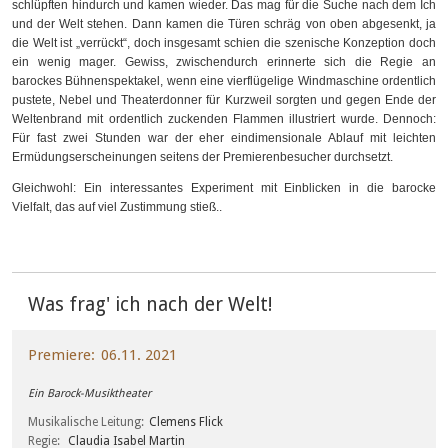
schlüpften hindurch und kamen wieder. Das mag für die Suche nach dem Ich
und der Welt stehen. Dann kamen die Türen schräg von oben abgesenkt, ja
die Welt ist „verrückt“, doch insgesamt schien die szenische Konzeption doch
ein wenig mager. Gewiss, zwischendurch erinnerte sich die Regie an
barockes Bühnenspektakel, wenn eine vierflügelige Windmaschine ordentlich
pustete, Nebel und Theaterdonner für Kurzweil sorgten und gegen Ende der
Weltenbrand mit ordentlich zuckenden Flammen illustriert wurde. Dennoch:
Für fast zwei Stunden war der eher eindimensionale Ablauf mit leichten
Ermüdungserscheinungen seitens der Premierenbesucher durchsetzt.
Gleichwohl: Ein interessantes Experiment mit Einblicken in die barocke
Vielfalt, das auf viel Zustimmung stieß..
Was frag' ich nach der Welt!
Premiere
06.11. 2021
Ein Barock-Musiktheater
Musikalische Leitung
Clemens Flick
Regie
Claudia Isabel Martin