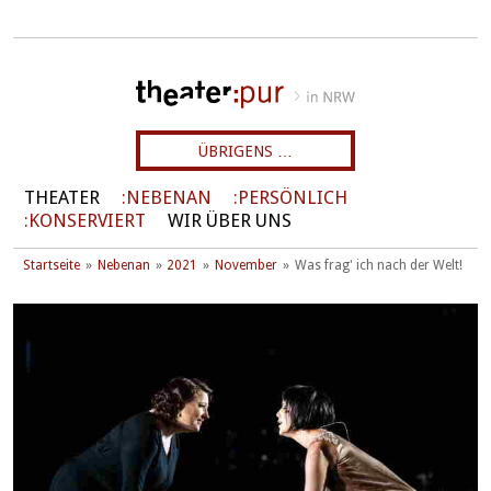
ÜBRIGENS …
THEATER
NEBENAN
PERSÖNLICH
KONSERVIERT
WIR ÜBER UNS
Startseite
Nebenan
2021
November
Was frag' ich nach der Welt!