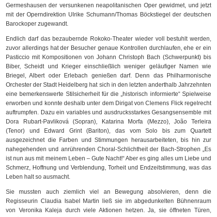
Germeshausen der versunkenen neapolitanischen Oper gewidmet, und jetzt
mit der Operndirektion Ulrike Schumann/Thomas Böckstiegel der deutschen
Barockoper zugewandt.
Endlich darf das bezaubernde Rokoko-Theater wieder voll bestuhlt werden,
zuvor allerdings hat der Besucher genaue Kontrollen durchlaufen, ehe er ein
Pasticcio mit Kompositionen von Johann Christoph Bach (Schwerpunkt) bis
Biber, Scheidt und Krieger einschließlich weniger geläufiger Namen wie
Briegel, Albert oder Erlebach genießen darf. Denn das Philharmonische
Orchester der Stadt Heidelberg hat sich in den letzten anderthalb Jahrzehnten
eine bemerkenswerte Stilsicherheit für die „historisch informierte“ Spielweise
erworben und konnte deshalb unter dem Dirigat von Clemens Flick regelrecht
auftrumpfen. Dazu ein variables und ausdrucksstarkes Gesangsensemble mit
Dora Rubart-Pavliková (Sopran), Katarina Morfa (Mezzo), João Terleira
(Tenor) und Edward Grint (Bariton), das vom Solo bis zum Quartett
ausgezeichnet die Farben und Stimmungen herausarbeiteten, bis hin zur
nahegehenden und anrührenden Choral-Schlichtheit der Bach-Strophen „Es
ist nun aus mit meinem Leben – Gute Nacht!“ Aber es ging alles um Liebe und
Schmerz, Hoffnung und Verblendung, Torheit und Endzeitstimmung, was das
Leben halt so ausmacht.
Sie mussten auch ziemlich viel an Bewegung absolvieren, denn die
Regisseurin Claudia Isabel Martin ließ sie im abgedunkelten Bühnenraum
von Veronika Kaleja durch viele Aktionen hetzen. Ja, sie öffneten Türen,