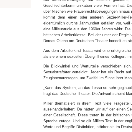
Geschlechterkommunikation viele Formen hat. Di
über Nischen wie Frauenrechtsbewegungen hinaus in 
kommt dem einen oder anderen Suzie-Miller-Text
eigentümlich durchs Jahrhundert gefallen vor, weil e
eine Milieustudie aus den
19
60er Jahren wirkt: Di
britischen Arbeiterklasse. Bei der unter der Regie
Dorcas Otieno am Deutschen Theater handelt es si
Aus dem Arbeiterkind Tessa wird eine erfolgreiche S
als sie einem sexuellen Übergriff eines Kollegen, mit
Die Blickwinkel und Werturteile verschieben sich
Sexualstraftäter verteidigt. Jeder hat ein Recht au
Zeuginnenaussagen, um Zweifel im Sinne ihrer Man
„
Kann das System, an das Tessa so sehr geglaubt h
fragt das Deutsche Theater. Die Antwort scheint k
Miller thematisiert in ihrem Text viele Frages
auseinanderhalten: Da hätten wir auf der einen Se
einer Gesellschaft. Diese treten in der britisch
Sprache zutage. Und so gilt Millers Text in der en
Worte und Begriffe Distinktion, stärker als im Deut