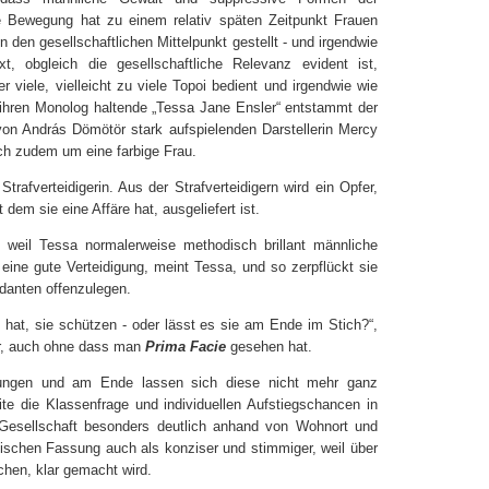
e Bewegung hat zu einem relativ späten Zeitpunkt Frauen
den gesellschaftlichen Mittelpunkt gestellt - und irgendwie
, obgleich die gesellschaftliche Relevanz evident ist,
r viele, vielleicht zu viele Topoi bedient und irgendwie wie
e ihren Monolog haltende „Tessa Jane Ensler“ entstammt der
 von András Dömötör stark aufspielenden Darstellerin Mercy
ch zudem um eine farbige Frau.
trafverteidigerin. Aus der Strafverteidigern wird ein Opfer,
 dem sie eine Affäre hat, ausgeliefert ist.
, weil Tessa normalerweise methodisch brillant männliche
f eine gute Verteidigung, meint Tessa, und so zerpflückt sie
danten offenzulegen.
at, sie schützen - oder lässt es sie am Ende im Stich?“,
lar, auch ohne dass man
Prima Facie
gesehen hat.
tellungen und am Ende lassen sich diese nicht mehr ganz
ite die Klassenfrage und individuellen Aufstiegschancen in
en Gesellschaft besonders deutlich anhand von Wohnort und
glischen Fassung auch als konziser und stimmiger, weil über
schen, klar gemacht wird.