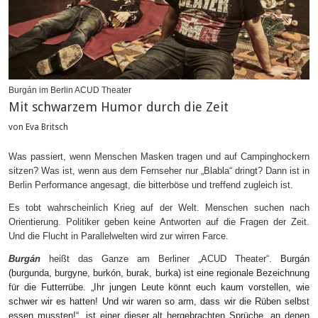
Burgán im Berlin ACUD Theater
Mit schwarzem Humor durch die Zeit
von Eva Britsch
Was passiert, wenn Menschen Masken tragen und auf Campinghockern
sitzen? Was ist, wenn aus dem Fernseher nur „Blabla“ dringt? Dann ist in
Berlin Performance angesagt, die bitterböse und treffend zugleich ist.
Es tobt wahrscheinlich Krieg auf der Welt. Menschen suchen nach
Orientierung. Politiker geben keine Antworten auf die Fragen der Zeit.
Und die Flucht in Parallelwelten wird zur wirren Farce.
Burgán
heißt das Ganze am Berliner „ACUD Theater“.
Burgán
(burgunda, burgyne, burkón, burak, burka) ist eine regionale Bezeichnung
für die Futterrübe. „Ihr jungen Leute könnt euch kaum vorstellen, wie
schwer wir es hatten! Und wir waren so arm, dass wir die Rüben selbst
essen mussten!“, ist einer dieser alt hergebrachten Sprüche, an denen