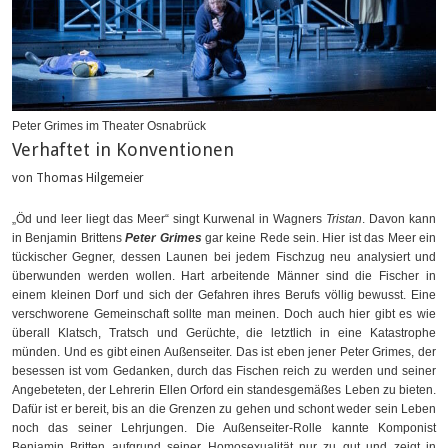
Peter Grimes im Theater Osnabrück
Verhaftet in Konventionen
von Thomas Hilgemeier
„Öd und leer liegt das Meer“ singt Kurwenal in Wagners
Tristan
. Davon kann
in Benjamin Brittens
Peter Grimes
gar keine Rede sein. Hier ist das Meer ein
tückischer Gegner, dessen Launen bei jedem Fischzug neu analysiert und
überwunden werden wollen. Hart arbeitende Männer sind die Fischer in
einem kleinen Dorf und sich der Gefahren ihres Berufs völlig bewusst. Eine
verschworene Gemeinschaft sollte man meinen. Doch auch hier gibt es wie
überall Klatsch, Tratsch und Gerüchte, die letztlich in eine Katastrophe
münden. Und es gibt einen Außenseiter. Das ist eben jener Peter Grimes, der
besessen ist vom Gedanken, durch das Fischen reich zu werden und seiner
Angebeteten, der Lehrerin Ellen Orford ein standesgemäßes Leben zu bieten.
Dafür ist er bereit, bis an die Grenzen zu gehen und schont weder sein Leben
noch das seiner Lehrjungen. Die Außenseiter-Rolle kannte Komponist
Benjamin Britten aufgrund seiner Homosexualität nur zu gut und zeigt in