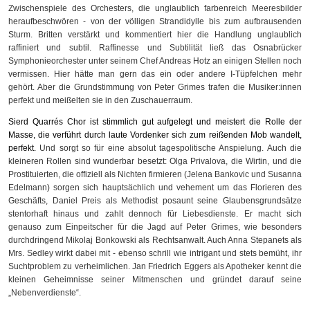
Zwischenspiele des Orchesters, die unglaublich farbenreich Meeresbilder
heraufbeschwören - von der völligen Strandidylle bis zum aufbrausenden
Sturm. Britten verstärkt und kommentiert hier die Handlung unglaublich
raffiniert und subtil. Raffinesse und Subtilität ließ das Osnabrücker
Symphonieorchester unter seinem Chef Andreas Hotz an einigen Stellen noch
vermissen. Hier hätte man gern das ein oder andere I-Tüpfelchen mehr
gehört. Aber die Grundstimmung von Peter Grimes trafen die Musiker:innen
perfekt und meißelten sie in den Zuschauerraum.
Sier
d
Quarrés Chor ist stimmlich gut aufgelegt und meistert die Rolle der
Masse, die verführt durch laute Vordenker
sich
zum reißenden Mob
wandelt
,
perfekt.
Und sorgt so für eine absolut tagespolitische Anspielung. Auch die
kleineren Rollen sind wunderbar besetzt: Olga Privalova, die Wirtin, und die
Prostituierten, die offiziell als Nichten firmieren (Jelena Bankovic und Susanna
Edelmann) sorgen sich hauptsächlich und vehement um das Florieren des
Geschäfts, Daniel Preis als Methodist posaunt seine Glaubensgrundsätze
stentorhaft hinaus und zahlt dennoch für Liebesdienste. Er macht sich
genauso zum Einpeitscher für die Jagd auf Peter Grimes, wie besonders
durchdringend Mikolaj Bonkowski als Rechtsanwalt. Auch Anna Stepanets als
Mrs. Sedley wirkt dabei mit - ebenso schrill wie intrigant und stets bemüht, ihr
Suchtproblem zu verheimlichen. Jan Friedrich Eggers als Apotheker kennt die
kleinen Geheimnisse seiner Mitmenschen und gründet darauf seine
„Nebenverdienste“.