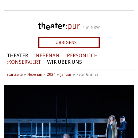
ÜBRIGENS …
THEATER
NEBENAN
PERSÖNLICH
KONSERVIERT
WIR ÜBER UNS
Startseite
Nebenan
2024
Januar
Peter Grimes