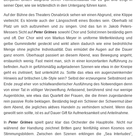
seiner Oper, wie sie letztendlich in den Untergang führen kann.
Auf der Bühne des Theaters Osnabrück sehen wir einen Abgrund, eine Klippe
vielleicht. Es könnte auch der Längsschnitt eines Bootes sein. Oberhalb ist
Platz um sich aufzureihen und zu singen. Und das tun in Jakob Peters-
Messers Sicht auf
Peter Grimes
sowohl Chor und Solist:innen beständig gern
und oft. Der Chor wird von Markus Meyer in uniforme Wetterkleidung und
gelbe Gummistiefel gesteckt und wirkt allein dadurch wie eine bedrohliche
Menge ohne jegliche Individualität. Das ermüdet die Augen auf die Dauer
ganz enorm. Überhaupt passiert an diesem Abend, was Bewegung angeht,
erstaunlich wenig. Fast meint man, sich in einer konzertanten Aufführung zu
befinden. Auch in gefühlsmäßig aufgeladenen Szenen wie etwa in der Kneipe
geht es zivilisiert, fast unterkühlt zu. Sollte das etwa ein augenzwinkernder
Hinweis auf britischen Life-Style sein? Selbst der erzwungene Selbstmord am
Ende zeugt eher von schlafwandlerischer Ausführung des Notwendigen denn
von einer Tat in völliger Verzweiflung. Anfassend, berührend sind nur wenige
Augenblicke, wie etwa das Quartett der Frauen, die die ihnen zugestandene
rein passive Rolle beklagen. Beständig liegt ein Schleier der Schwermut über
dem Abend, die jegliches aktives Handeln zu verhindern scheint. Wenn das
gewollt sein sollte, ist es auf Dauer Gift für Aufmerksamkeit und Anteilnahme.
In
Peter
G
rimes
spielt ganz klar das Orchester die Hauptrolle. Nicht nur
während der Handlung zeichnet Britten ganz feinfühlig einen Kosmos von
Stimmungsbildern. Zwischen den Szenen erklingen die „Sea Interludes“,