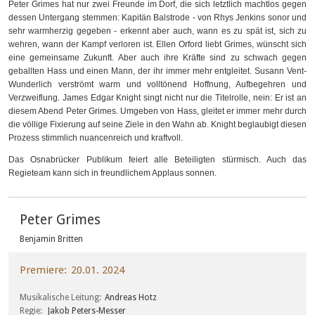
Peter Grimes hat nur zwei Freunde im Dorf, die sich letztlich machtlos gegen
dessen Untergang stemmen: Kapitän Balstrode - von Rhys Jenkins sonor und
sehr warmherzig gegeben - erkennt aber auch, wann es zu spät ist, sich zu
wehren, wann der Kampf verloren ist. Ellen Orford liebt Grimes, wünscht sich
eine gemeinsame Zukunft. Aber auch ihre Kräfte sind zu schwach gegen
geballten Hass und einen Mann, der ihr immer mehr entgleitet. Susann Vent-
Wunderlich verströmt warm und volltönend Hoffnung, Aufbegehren und
Verzweiflung. James Edgar Knight singt nicht nur die Titelrolle, nein: Er ist an
diesem Abend Peter Grimes. Umgeben von Hass, gleitet er immer mehr durch
die völlige Fixierung auf seine Ziele in den Wahn ab. Knight beglaubigt diesen
Prozess stimmlich nuancenreich und kraftvoll.
Das Osnabrücker Publikum feiert alle Beteiligten stürmisch. Auch das
Regieteam kann sich in freundlichem Applaus sonnen.
Peter Grimes
Benjamin Britten
Premiere
20.01. 2024
Musikalische Leitung
Andreas Hotz
Regie
Jakob Peters-Messer