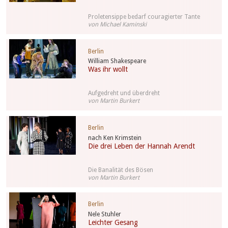
Proletensippe bedarf couragierter Tante
von Michael Kaminski
Berlin
William Shakespeare
Was ihr wollt
Aufgedreht und überdreht
von Martin Burkert
Berlin
nach Ken Krimstein
Die drei Leben der Hannah Arendt
Die Banalität des Bösen
von Martin Burkert
Berlin
Nele Stuhler
Leichter Gesang