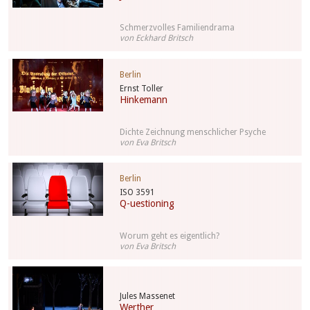
Schmerzvolles Familiendrama
von Eckhard Britsch
Berlin
Ernst Toller
Hinkemann
Dichte Zeichnung menschlicher Psyche
von Eva Britsch
Berlin
ISO 3591
Q-uestioning
Worum geht es eigentlich?
von Eva Britsch
Jules Massenet
Werther