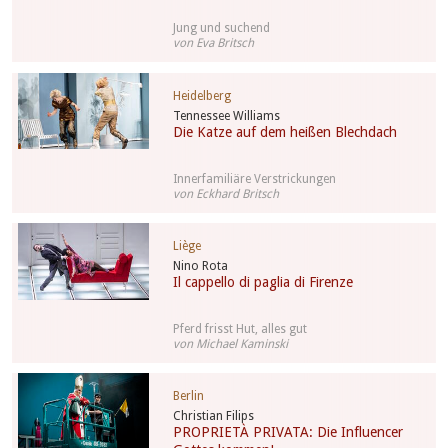
Jung und suchend
von Eva Britsch
Heidelberg
Tennessee Williams
Die Katze auf dem heißen Blechdach
Innerfamiliäre Verstrickungen
von Eckhard Britsch
Liège
Nino Rota
Il cappello di paglia di Firenze
Pferd frisst Hut, alles gut
von Michael Kaminski
Berlin
Christian Filips
PROPRIETÀ PRIVATA: Die Influencer