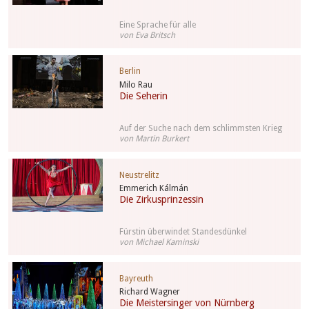
Eine Sprache für alle
von Eva Britsch
Berlin
Milo Rau
Die Seherin
Auf der Suche nach dem schlimmsten Krieg
von Martin Burkert
Neustrelitz
Emmerich Kálmán
Die Zirkusprinzessin
Fürstin überwindet Standesdünkel
von Michael Kaminski
Bayreuth
Richard Wagner
Die Meistersinger von Nürnberg