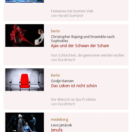
Festwiese mit buntem Vieh
von Harald Suerland
Berlin
Christopher Rüping und Ensemble nach
Sophokles
Ajax und der Schwan der Scham
Von Schlachten, die gewonnen werden wollen
von Eva Britsch
Berlin
Godje Hansen
Das Leben ist nicht schön
Der Mensch ist das Problem
von Eva Britsch
Heidelberg
Leos Janácek
Jenufa