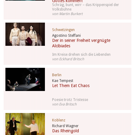
Gottes kommen!
Schräg, bunt, wirr – das Krippenspiel der
Volksbühne
von Martin Burkert
Schwetzingen
Agostino Steffani
Der in seiner Freiheit vergnügte
Alcibiades
Im Kreise drehen sich die Liebenden
von Eckhard Britsch
Berlin
Kae Tempest
Let Them Eat Chaos
Poesie trotz Tristesse
von Eva Britsch
Koblenz
Richard Wagner
Das Rheingold