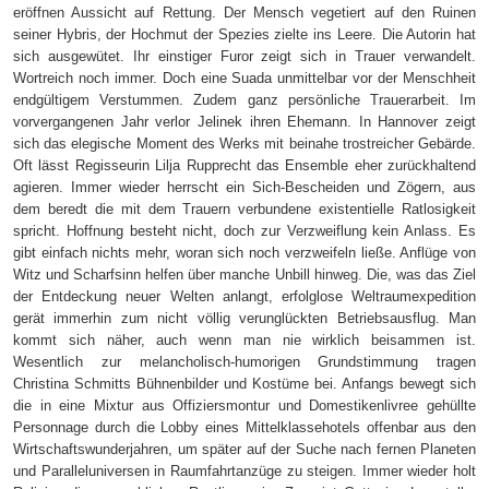
eröffnen Aussicht auf Rettung. Der Mensch vegetiert auf den Ruinen
seiner Hybris, der Hochmut der Spezies zielte ins Leere. Die Autorin hat
sich ausgewütet. Ihr einstiger Furor zeigt sich in Trauer verwandelt.
Wortreich noch immer. Doch eine Suada unmittelbar vor der Menschheit
endgültigem Verstummen. Zudem ganz persönliche Trauerarbeit. Im
vorvergangenen Jahr verlor Jelinek ihren Ehemann. In Hannover zeigt
sich das elegische Moment des Werks mit beinahe trostreicher Gebärde.
Oft lässt Regisseurin Lilja Rupprecht das Ensemble eher zurückhaltend
agieren. Immer wieder herrscht ein Sich-Bescheiden und Zögern, aus
dem beredt die mit dem Trauern verbundene existentielle Ratlosigkeit
spricht. Hoffnung besteht nicht, doch zur Verzweiflung kein Anlass. Es
gibt einfach nichts mehr, woran sich noch verzweifeln ließe. Anflüge von
Witz und Scharfsinn helfen über manche Unbill hinweg. Die, was das Ziel
der Entdeckung neuer Welten anlangt, erfolglose Weltraumexpedition
gerät immerhin zum nicht völlig verunglückten Betriebsausflug. Man
kommt sich näher, auch wenn man nie wirklich beisammen ist.
Wesentlich zur melancholisch-humorigen Grundstimmung tragen
Christina Schmitts Bühnenbilder und Kostüme bei. Anfangs bewegt sich
die in eine Mixtur aus Offiziersmontur und Domestikenlivree gehüllte
Personnage durch die Lobby eines Mittelklassehotels offenbar aus den
Wirtschaftswunderjahren, um später auf der Suche nach fernen Planeten
und Paralleluniversen in Raumfahrtanzüge zu steigen. Immer wieder holt