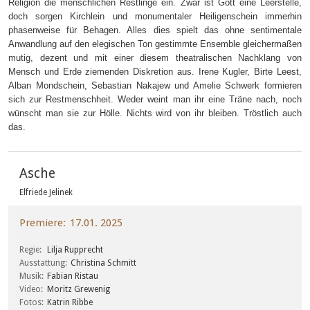
Religion die menschlichen Restlinge ein. Zwar ist Gott eine Leerstelle,
doch sorgen Kirchlein und monumentaler Heiligenschein immerhin
phasenweise für Behagen. Alles dies spielt das ohne sentimentale
Anwandlung auf den elegischen Ton gestimmte Ensemble gleichermaßen
mutig, dezent und mit einer diesem theatralischen Nachklang von
Mensch und Erde ziemenden Diskretion aus. Irene Kugler, Birte Leest,
Alban Mondschein, Sebastian Nakajew und Amelie Schwerk formieren
sich zur Restmenschheit. Weder weint man ihr eine Träne nach, noch
wünscht man sie zur Hölle. Nichts wird von ihr bleiben. Tröstlich auch
das.
Asche
Elfriede Jelinek
Premiere
17.01. 2025
Regie
Lilja Rupprecht
Ausstattung
Christina Schmitt
Musik
Fabian Ristau
Video
Moritz Grewenig
Fotos
Katrin Ribbe