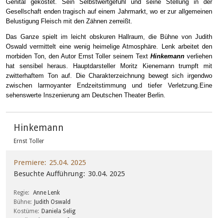
Genital gekostet. Sein Selbstwertgefühl und seine Stellung in der
Gesellschaft enden tragisch auf einem Jahrmarkt, wo er zur allgemeinen
Belustigung Fleisch mit den Zähnen zerrei
ß
t.
Das Ganze spielt im leicht obskuren Hallraum, die Bühne
von
Judith
Oswald vermittelt eine wenig heimelige Atmosphäre. Lenk arbeitet den
morbiden Ton, den Autor Ernst Toller seinem Text
Hinkemann
verliehen
hat sensibel heraus. Hauptdarsteller Moritz Kienemann trumpft mit
zwitterhaftem Ton auf. Die Charakterzeichnung bewegt sich irgendwo
zwischen larmoyanter Endzeitstimmung und tiefer Verletzung.
Eine
sehenswerte Inszenierung am Deutschen Theater Berlin.
Hinkemann
Ernst Toller
Premiere
25.04. 2025
Besuchte Aufführung
30.04. 2025
Regie
Anne Lenk
Bühne
Judith Oswald
Kostüme
Daniela Selig