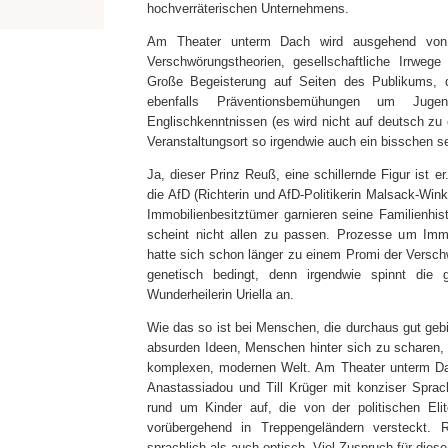
hochverräterischen Unternehmens.
Am Theater unterm Dach wird ausgehend von 
Verschwörungstheorien, gesellschaftliche Irrweg
Große Begeisterung auf Seiten des Publikums, d
ebenfalls Präventionsbemühungen um Jugend
Englischkenntnissen (es wird nicht auf deutsch zu e
Veranstaltungsort so irgendwie auch ein bisschen se
Ja, dieser Prinz Reuß, eine schillernde Figur ist 
die AfD (Richterin und AfD-Politikerin Malsack-Winkem
Immobilienbesitztümer garnieren seine Familienhis
scheint nicht allen zu passen. Prozesse um Immo
hatte sich schon länger zu einem Promi der Vers
genetisch bedingt, denn irgendwie spinnt d
Wunderheilerin Uriella an.
Wie das so ist bei Menschen, die durchaus gut gebi
absurden Ideen, Menschen hinter sich zu schare
n
,
komplexen, modernen Welt. Am Theater unterm Da
Anastassiadou und Till Krüger mit konziser Spr
rund um Kinder
auf, die von der politischen Eli
vorübergehend in Treppengeländern versteckt.
Ri
sprachlich als auch optisch. Viel Zuspruch für diese 