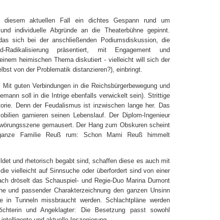
diesem aktuellen Fall ein dichtes Gespann rund um
e und individuelle Abgründe an die Theaterbühne gepinnt.
as sich bei der anschließenden Podiumsdiskussion, die
-Radikalisierung präsentiert, mit Engagement und
inem heimischen Thema diskutiert - vielleicht will sich der
lbst von der Problematik distanzieren?), einbringt.
er. Mit guten Verbindungen in die Reichsbürgerbewegung und
ann soll in die Intrige ebenfalls verwickelt sein). Strittige
torie. Denn der Feudalismus ist inzwischen lange her. Das
bilien garnieren seinen Lebenslauf. Der Diplom-Ingenieur
chwörungsszene gemausert. Der Hang zum Obskuren scheint
ie ganze Familie Reuß rum: Schon Mami Reuß himmelt
ldet und rhetorisch begabt sind, schaffen diese es auch mit
 die vielleicht auf Sinnsuche oder überfordert
sind
von einer
ch dröselt das Schauspiel- und Regie-Duo Marina Dumont
ache und passender Charakterzeichnung den ganzen Unsinn
te in Tunneln missbraucht werden. Schlachtpläne werden
chterin und Angeklagter: Die Besetzung passt sowohl
intelligente und aktuelle Inszenierung.