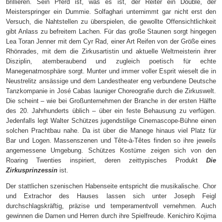
brillieren. Sein Pferd ist, was es ist, der Reiter ein Double, der
Meisterspringer ein Dummie. Solfaghari unternimmt gar nicht erst den
Versuch, die Nahtstellen zu überspielen, die gewollte Offensichtlichkeit
gibt Anlass zu befreitem Lachen. Für das große Staunen sorgt hingegen
Lea Toran Jenner mit dem Cyr Rad, einer Art Reifen von der Größe eines
Rhönrades, mit dem die Zirkusartistin und aktuelle Weltmeisterin ihrer
Disziplin, atemberaubend und zugleich poetisch für echte
Manegenatmosphäre sorgt. Munter und immer voller Esprit wieselt die in
Neustrelitz ansässige und dem Landestheater eng verbundene Deutsche
Tanzkompanie in José Cabas launiger Choreografie durch die Zirkuswelt.
Die scheint – wie bei Großunternehmen der Branche in der ersten Hälfte
des 20. Jahrhunderts üblich – über ein feste Behausung zu verfügen.
Jedenfalls legt Walter Schützes jugendstilige Cinemascope-Bühne einen
solchen Prachtbau nahe. Da ist über die Manege hinaus viel Platz für
Bar und Logen. Massenszenen und Tête-à-Têtes finden so ihre jeweils
angemessene Umgebung. Schützes Kostüme zeigen sich von den
Roaring Twenties inspiriert, deren zeittypisches Produkt
Die
Zirkusprinzessin
ist.
Der stattlichen szenischen Habenseite entspricht die musikalische. Chor
und Extrachor des Hauses lassen sich unter Joseph Feigl
durchschlagskräftig, präzise und temperamentvoll vernehmen. Auch
gewinnen die Damen und Herren durch ihre Spielfreude. Kenichiro Kojima