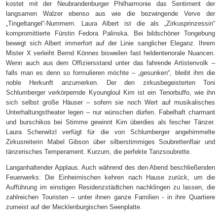
kostet mit der Neubrandenburger Philharmonie das Sentiment der
langsamen Walzer ebenso aus wie die bezwingende Verve der
„Tingeltangel“-Nummern. Laura Albert ist die als „Zirkusprinzessin“
kompromittierte Fürstin Fedora Palinska. Bei bildschöner Tongebung
bewegt sich Albert immerfort auf der Linie sanglicher Eleganz. Ihrem
Mister X verleiht Bernd Könnes bisweilen fast heldentenorale Nuancen.
Wenn auch aus dem Offiziersstand unter das fahrende Artistenvolk –
falls man es denn so formulieren möchte – „gesunken“, bleibt ihm die
noble Herkunft anzumerken. Der den zirkusbegeisterten Toni
Schlumberger verkörpernde Kyoungloul Kim ist ein Tenorbuffo, wie ihn
sich selbst große Häuser – sofern sie noch Wert auf musikalisches
Unterhaltungstheater legen – nur wünschen dürfen. Fabelhaft charmant
und burschikos bei Stimme gewinnt Kim überdies als fescher Tänzer.
Laura Scherwitzl verfügt für die von Schlumberger angehimmelte
Zirkusreiterin Mabel Gibson über silberstimmiges Soubrettenflair und
tänzerisches Temperament. Kurzum, die perfekte Tanzsoubrette.
Langanhaltender Applaus. Auch während des den Abend beschließenden
Feuerwerks. Die Einheimischen kehren nach Hause zurück, um die
Aufführung im einstigen Residenzstädtchen nachklingen zu lassen, die
zahlreichen Touristen – unter ihnen ganze Familien - in ihre Quartiere
zumeist auf der Mecklenburgischen Seenplatte.