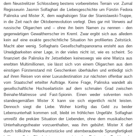
dem Neustrelitzer Schlossberg bestens vorbereitetes Terrain vor. Zumal
Regisseurin Jasmin Solfaghari die Liebesgeschichte um Fürstin Fedora
Palinska und Mister X, de
m
waghalsigen Star der Stanislawski-Truppe,
in die Zeit nach der Oktoberrevolution verlegt. Dies gar mit Verweis auf
russische Oligarchen und – ohne ihn beim Namen zu nennen - den
gegenwärtigen Gewaltherrscher im Kreml. Zwar ergibt sich aus alledem
kein auf eine exakte geschichtliche Situation hin profiliertes Zeitstück.
Macht aber wenig. Solfagharis Gesellschaftspanorama ersteht aus den
Unwägbarkeiten einer Lage, in der vieles nicht ist, wie es scheint. So
finanziert die Palinska ihr Jetsetleben keineswegs wie eine Mariza aus
ererbten Multimillionen, sie lässt sich von einem Oligarchen aus dem
einstigen Fürstenstand mit Geschenken überhäufen und entledigt sich
auf ihren Reisen von einer Luxusdestination zur nächsten offenbar auch
vom Staatschef erteilter Aufträge. Keine Frage, Palinska wandelt als
gesellschaftliche Hochseilartistin auf dem schmalen Grad zwischen
Beinahe-Maitresse und Fast-Spionin. Einen weder solventen noch
standesgemäßen Mister X kann sie sich eigentlich nicht leisten.
Dennoch siegt die Liebe. Woher künftig das Geld zu beider
Lebensunterhalt kommen soll, bleibt im fröhlichen Ungefähr. Solfaghari
umreißt die prekäre Situation der Liebenden, ohne dem musikalischen
Unterhaltungstheater vorzuenthalten, was ihm gebührt. Mister X darf
durch tollkühne Reiterkunststücke und atemberaubende Sprungfertigkeit