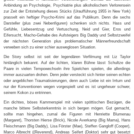
Anbindung an Psychologie, Psychiatrie plus alkoholischem Verlorensein
zur Zeit der Entstehung dieses Stücks (Uraufführung 1955 in New York)
prasselt ein heftiger Psycho-Krimi auf das Publikum. Denn die sechs
Darsteller (plus zwei Nebenfiguren) schenken sich nichts. Hass und
Gefühle, Liebesentzug und Vertuschung, Neid und Gier, Eros und
Eifersucht, Macho-Gehabe des Aufsteigers Big Daddy und Selbstzweifel
der nächsten Generation plus problematischer Männerfreundschaft
verweben sich zu einer schier ausweglosen Situation.
Die Story selbst ist seit der legendären Verfilmung mit Liz Taylor
hinlänglich bekannt. Auf der lichten, klaren Bühne lässt Schultze die
Paare in vielen Tempowechseln ihre Spielchen spielen, die allerdings
immer auszuarten drohen. Denn jeder versteckt sich hinter seinen echten
oder angeblichen Traumatisierungen, denn auch Liebe ist ein Irrtum und
nur der Konventionen wegen vorgespielt und es ist ungeheuer schwer,
seinem Kokon zu entrinnen.
Ein dichtes, böses Kammerspiel mit vielen spöttischen Bezügen, die
manche bittere Selbsterkenntnis in sich bergen mögen. Gut gemacht,
sollte man hingehen, zumal die Figuren mit Henriette Blumenau
(Margaret), Thorsten Hierse (Brick), Nicole Averkamp (Big Mama), Hans
Fleischmann (Big Daddy), Lisa Förster (Mae), Steffen Gangloff (Cooper),
Marco Albrecht ((Reverend), Andreas Seifert (Doktor) sehr gut besetzt