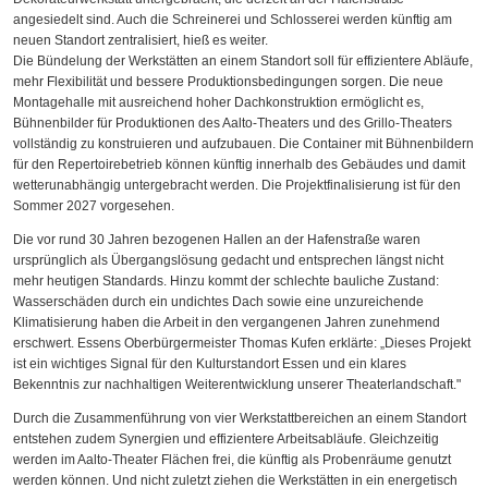
angesiedelt sind. Auch die Schreinerei und Schlosserei werden künftig am
neuen Standort zentralisiert, hieß es weiter.
Die Bündelung der Werkstätten an einem Standort soll für effizientere Abläufe,
mehr Flexibilität und bessere Produktionsbedingungen sorgen. Die neue
Montagehalle mit ausreichend hoher Dachkonstruktion ermöglicht es,
Bühnenbilder für Produktionen des Aalto-Theaters und des Grillo-Theaters
vollständig zu konstruieren und aufzubauen. Die Container mit Bühnenbildern
für den Repertoirebetrieb können künftig innerhalb des Gebäudes und damit
wetterunabhängig untergebracht werden. Die Projektfinalisierung ist für den
Sommer 2027 vorgesehen.
Die vor rund 30 Jahren bezogenen Hallen an der Hafenstraße waren
ursprünglich als Übergangslösung gedacht und entsprechen längst nicht
mehr heutigen Standards. Hinzu kommt der schlechte bauliche Zustand:
Wasserschäden durch ein undichtes Dach sowie eine unzureichende
Klimatisierung haben die Arbeit in den vergangenen Jahren zunehmend
erschwert. Essens Oberbürgermeister Thomas Kufen erklärte: „Dieses Projekt
ist ein wichtiges Signal für den Kulturstandort Essen und ein klares
Bekenntnis zur nachhaltigen Weiterentwicklung unserer Theaterlandschaft."
Durch die Zusammenführung von vier Werkstattbereichen an einem Standort
entstehen zudem Synergien und effizientere Arbeitsabläufe. Gleichzeitig
werden im Aalto-Theater Flächen frei, die künftig als Probenräume genutzt
werden können. Und nicht zuletzt ziehen die Werkstätten in ein energetisch