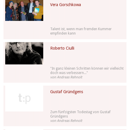
Vera Gorschkowa
Talent ist, wenn man fremden Kummer
empfinden kann
Roberto Ciulli
"In ganz kleinen Schritten können wir vielleicht
doch was verbessern..."
von Andreas Rehnolt
Gustaf Gründgens
Zum fünfzigsten Todestag von Gustaf
Gründgens
von Andreas Rehnolt