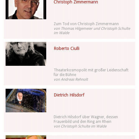
Christoph Zimmermann
Zum Tod von Christoph Zimmermann
von Thomas Hilgemeier und Christoph Schulte
im Walde
Roberto Ciulli
Theaterkosmopolit mit großer Leidenschaft
für die Bühne
von Andreas Rehnolt
Dietrich Hilsdorf
Dietrich Hilsdorf über Wagner, dessen
Frauenbild und den Ring am Rhein
von Christoph Schulte im Walde