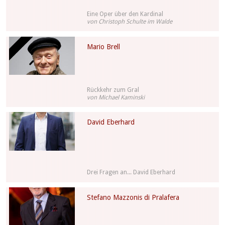
Eine Oper über den Kardinal
von Christoph Schulte im Walde
Mario Brell
Rückkehr zum Gral
von Michael Kaminski
David Eberhard
Drei Fragen an... David Eberhard
Stefano Mazzonis di Pralafera