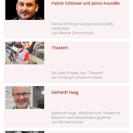
Patrick Schlösser und Jannis Kounellis
Patrick Schlösser und Jannis Kounellis
verstorben
von Dietmar Zimmermann
TheaterX
Ein tolles Projekt: das "TheaterX"
von Christoph Schulte im Walde
Gerhardt Haag
Gerhardt Haag - Abschied vom Theater im
Bauturm nach einundzwanzig Jahren
von Michael Cramer