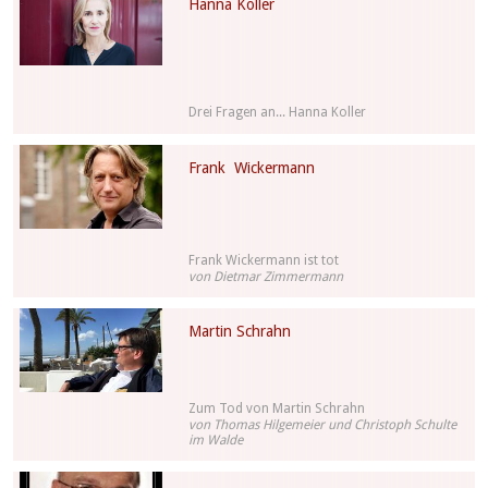
Hanna Koller
Drei Fragen an... Hanna Koller
Frank Wickermann
Frank Wickermann ist tot
von Dietmar Zimmermann
Martin Schrahn
Zum Tod von Martin Schrahn
von Thomas Hilgemeier und Christoph Schulte
im Walde