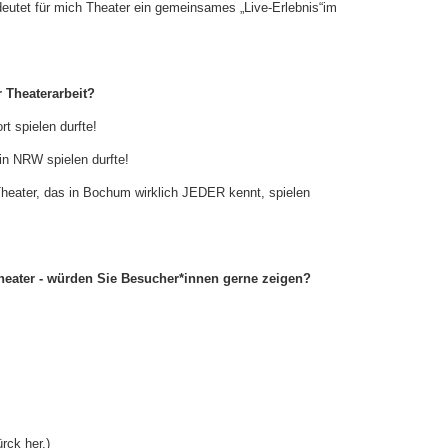
eutet für mich Theater ein gemeinsames „Live-Erlebnis“
im
r Theaterarbeit?
rt spielen durfte!
in NRW spielen durfte!
heater, da
s
in Bochum wirklich JEDER kennt
,
spielen
eater - würden Sie Besucher*innen gerne zeigen?
rck her.)