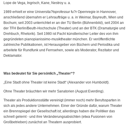
Lope de Vega, Ingrisch, Kane, Nestroy u. a.
1989 erhielt er eine Universita?tsprofessur fu?r Opernregie in Hannover,
anschließend übernahm er Lehraufträge u. a. in Weimar, Bayreuth, Wien und
Bochum; seit 2003 unterrichtet er an der TU Berlin (Bühnenbild), seit 2004 an
der TFH Berlin/Beuth-Hochschule (Theater) und an der BTK (Dramaturgie und
Drehbuch, Rhetorik). Seit 1980 ist Pachl künstlerischer Leiter des von ihm
gegründeten pianopianissimo-musiktheater münchen. Er veröffentlichte
zahlreiche Publikationen, ist Herausgeber von Büchern und Periodika und
arbeitete für Rundfunk und Fernsehen, sowie als Moderator, Rezitator und
Deklamator.
Was bedeutet für Sie persönlich „Theater“?
„
Eine Stadt ohne Theater ist keine Stadt“ (Alexander von Humboldt).
Ohne Theater bräuchten wir mehr Sanatorien (August Everding).
Theater als Produktionsstätte vereinigt (immer noch) mehr Berufssparten in
sich als jedes andere Unternehmen. Einer der Gründe dafür, warum Theater
ein Brennspiegel der Gesellschaft ist; allerdings haben die Politiker das
schnell gelernt - und ihre Veränderungsabsichten (etwa Fusionen von
Großbetrieben) zunächst an Theatern ausprobiert.