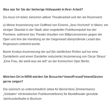
Was war für Sie der bisherige Höhepunkt in Ihrer Arbeit?
Da muss ich teilen zwischen aktiver Theaterarbeit und der als Rezensent:
a) Meine Inszenierung von Gottfried von Einems „Jesu Hochzeit“ in Mainz: ein
riesiger Skandal in der Stadt, aber ungeteilter Publikumsjubel bei der
Premiere, während das Theater draußen von Bittprozessionen gegen die
Oper und ihre die Handlung an der Gegenwart überprüfende Lesart des
Regisseurs umkreist wurde.
Barrie Koskys Inszenierung der auf (für sämtlichen Rollen auf nur eine
Darstellerin und einen Darsteller reduzierte) Inszenierung von Oscar Straus’
„Eine Frau, die weiß was sie will“ an der Komischen Oper Berlin.
Welchen Ort in NRW würden Sie Besucher*innen/Freund*innen/Gästen
gerne zeigen?
Die szenisch so unterschiedlich (etwa für Bernd Alois Zimmermanns
„Soldaten“ mit kinetischer Publikumstribüne) für Musiktheater genutzte
Jahrhunderthalle in Bochum.