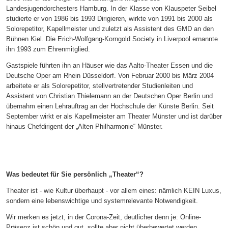
Landesjugendorchesters Hamburg. In der Klasse von Klauspeter Seibel
studierte er von 1986 bis 1993 Dirigieren, wirkte von 1991 bis 2000 als
Solorepetitor, Kapellmeister und zuletzt als Assistent des GMD an den
Bühnen Kiel. Die Erich-Wolfgang-Korngold Society in Liverpool ernannte
ihn 1993 zum Ehrenmitglied.
Gastspiele führten ihn an Häuser wie das Aalto-Theater Essen und die
Deutsche Oper am Rhein Düsseldorf. Von Februar 2000 bis März 2004
arbeitete er als Solorepetitor, stellvertretender Studienleiten und
Assistent von Christian Thielemann an der Deutschen Oper Berlin und
übernahm einen Lehrauftrag an der Hochschule der Künste Berlin. Seit
September wirkt er als Kapellmeister am Theater Münster und ist darüber
hinaus Chefdirigent der „Alten Philharmonie“ Münster.
Was bedeutet f
ü
r Sie pers
ö
nlich
„
Theater
“?
Theater ist - wie Kultur überhaupt - vor allem eines: nämlich KEIN Luxus,
sondern eine lebenswichtige und systemrelevante Notwendigkeit.
Wir merken es jetzt, in der Corona-Zeit, deutlicher denn je: Online-
Präsenz ist schön und gut, sollte aber nicht überbewertet werden.