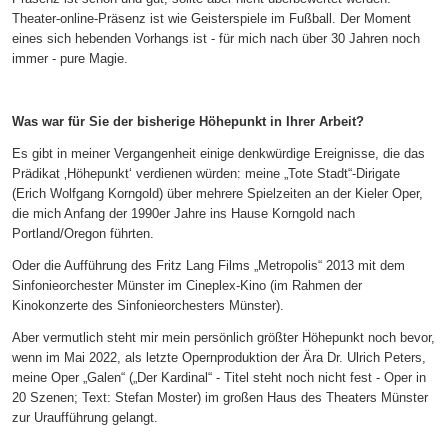
Theater-online-Präsenz ist wie Geisterspiele im Fußball. Der Moment
eines sich hebenden Vorhangs ist - für mich nach über 30 Jahren noch
immer - pure Magie.
Was war f
ü
r Sie der bisherige H
ö
hepunkt in Ihrer Arbeit?
Es gibt in meiner Vergangenheit einige denkwürdige Ereignisse, die das
Prädikat ‚Höhepunkt‘ verdienen würden: meine „Tote Stadt“-Dirigate
(Erich Wolfgang Korngold) über mehrere Spielzeiten an der Kieler Oper,
die mich Anfang der 1990er Jahre ins Hause Korngold nach
Portland/Oregon führten.
Oder die Aufführung des Fritz Lang Films „Metropolis“ 2013 mit dem
Sinfonieorchester Münster im Cineplex-Kino (im Rahmen der
Kinokonzerte des Sinfonieorchesters Münster).
Aber vermutlich steht mir mein persönlich größter Höhepunkt noch bevor,
wenn im Mai 2022, als letzte Opernproduktion der Ära Dr. Ulrich Peters,
meine Oper „Galen“ („Der Kardinal“ - Titel steht noch nicht fest - Oper in
20 Szenen; Text: Stefan Moster) im großen Haus des Theaters Münster
zur Uraufführung gelangt.