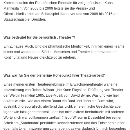
Kommunikation der Europäischen
Biennale f
ür zeitgenössische Kunst -
Manifesta 4. Von 2003 bis 2009 leitete sie die Presse- und
Öffentlichkeitsarbeit am Schauspiel Hannover und von 2009 bis 2016 am
Staatsschauspiel Dresden.
Was bedeutet für Sie persönlich „Theater“?
Ein Zuhause. Auch. Und die phantastische Möglichkeit, inmitten eines Teams
immer mal wieder neue Städte, Menschen und Theater kennenzulernen -
Kontinuität und Neues gleichzeitig zu erleben.
Was war für Sie der bisherige Höhepunkt Ihrer Theaterarbeit?
Eines meiner ersten Theatererlebnisse im Erwachsenentheater war eine
Inszenierung von Robert Wilson: „the Knee Plays“ als Eröffnung von Theater
der Welt in Frankfurt 1985, Live-Musik von David Byrne. Was und wie hier
erzählt wurde - wie aus einem Baum ein Boot und dann ein Buch wird;
abstrakt, choreografisch, gleißend das Licht, eine einfache Geschichte aber
irgendwie total geheimnisvoll - das hat mich extrem beeindruckt, mit anderen
Worten, ich war vollkommen „geflasht“. Bob Wilson in Düsseldorf bei seiner
Arbeit am „Sandmann“ persönlich kennenzulernen und das Entstehen dieser
ebenfalls tollen Inszenierung zu erleben, das war dadurch für mich besonders