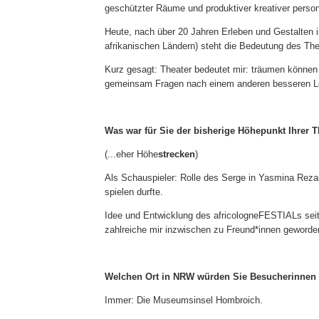
geschützter Räume und produktiver kreativer persone
Heute, nach über 20 Jahren Erleben und Gestalten in
afrikanischen Ländern) steht die Bedeutung des Th
Kurz gesagt: Theater bedeutet mir: träumen könne
gemeinsam Fragen nach einem anderen besseren L
Was war für Sie der bisherige Höhepunkt Ihrer T
(...eher Höhe
strecken
)
Als Schauspieler: Rolle des Serge in Yasmina Reza
spielen durfte.
Idee und Entwicklung des africologneFESTIALs seit
zahlreiche mir inzwischen zu Freund*innen geword
Welchen Ort in NRW würden Sie Besucherinnen
Immer: Die Museumsinsel Hombroich.