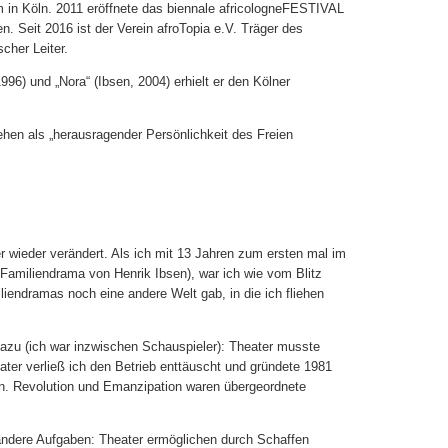
m in Köln. 2011 eröffnete das biennale africologneFESTIVAL
n. Seit 2016 ist der Verein afroTopia e.V. Träger des
cher Leiter.
6) und „Nora“ (Ibsen, 2004) erhielt er den Kölner
ehen als „herausragender Persönlichkeit des Freien
 wieder verändert. Als ich mit 13 Jahren zum ersten mal im
 Familiendrama von Henrik Ibsen), war ich wie vom Blitz
liendramas noch eine andere Welt gab, in die ich fliehen
dazu (ich war inzwischen Schauspieler): Theater musste
ater verließ ich den Betrieb enttäuscht und gründete 1981
ln. Revolution und Emanzipation waren übergeordnete
h andere Aufgaben: Theater ermöglichen durch Schaffen