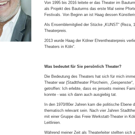
Von 1995 bis 2016 leitete er das Theater im Bautur
als Projekt des Bauturms das erste Mal seine Pforte
Festivals. Von Beginn an ist Haag dessen Künstleris
Als Ensemblemitglied der Stücke „KUNST“ (Reza, 199
Theaterpreis.
2013 wurde Haag der Kölner Ehrentheaterpreis verli
Theaters in Köln“.
Was bedeutet für Sie persönlich Theater?
Die Bedeutung des Theaters hat sich für mich immer
Theater war (Stadttheater Pforzheim, „Gespenster“,
getroffen: Ich erlebte, dass es jenseits meines Fami
konnte - was ich dann auch ausgiebig tat.
In den 1970/80er Jahren kam die politische Ebene 
thematisch relevant sein. Nach vier Jahren Stadtthe
mit einer Gruppe das Freie Werkstatt-Theater in Kö
Leitlinien.
Während meiner Zeit als Theaterleiter stellten sic