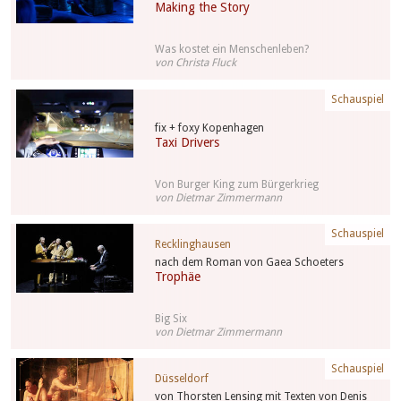
Making the Story
Was kostet ein Menschenleben?
von Christa Fluck
Schauspiel
fix + foxy Kopenhagen
Taxi Drivers
Von Burger King zum Bürgerkrieg
von Dietmar Zimmermann
Schauspiel
Recklinghausen
nach dem Roman von Gaea Schoeters
Trophäe
Big Six
von Dietmar Zimmermann
Schauspiel
Düsseldorf
von Thorsten Lensing mit Texten von Denis