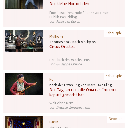
Der kleine Horrorladen
Eine fleischfressende Pflanze wird zum
Publikumsliebling
von Antje van Bürck
Schauspiel
Mülheim
Thomas Köck nach Aischylos
Circus Oresteia
Der Fluch des Wachstums
von Giuseppe Chirico
Schauspiel
Köln
nach der Erzählung von Marc-Uwe Kling
Der Tag, an dem die Oma das Internet
kaputt gemacht hat
Welt ohne Netz
von Dietmar Zimmermann
Nebenan
Berlin
Simone Saftig