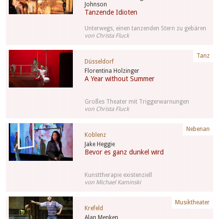
Johnson
Tanzende Idioten
Unterwegs, einen tanzenden Stern zu gebären
von Christa Fluck
Tanz
Düsseldorf
Florentina Holzinger
A Year without Summer
Großes Theater mit Triggerwarnungen
von Christa Fluck
Nebenan
Koblenz
Jake Heggie
Bevor es ganz dunkel wird
Kunsttherapie existenziell
von Michael Kaminski
Musiktheater
Krefeld
Alan Menken