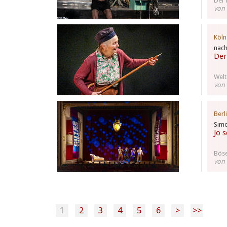
Der 
von 
Köln
nach
Der
Welt
von
Berl
Simo
Jo 
Bös
von 
1
2
3
4
5
6
>
>>