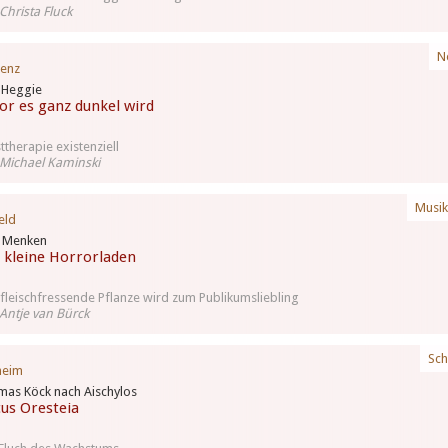
Christa Fluck
N
lenz
 Heggie
or es ganz dunkel wird
ttherapie existenziell
Michael Kaminski
Musik
eld
n Menken
 kleine Horrorladen
 fleischfressende Pflanze wird zum Publikumsliebling
Antje van Bürck
Sch
heim
as Köck nach Aischylos
cus Oresteia