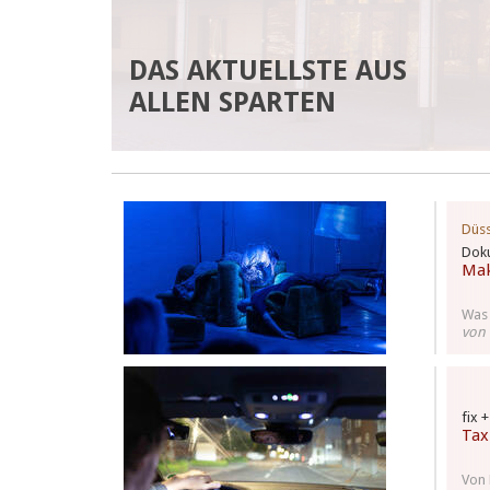
DAS AKTUELLSTE AUS
ALLEN SPARTEN
Düss
Doku
Mak
Was 
von 
fix 
Tax
Von 