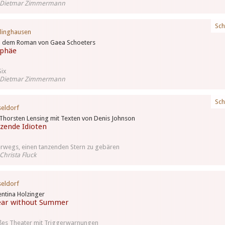
 Dietmar Zimmermann
Sch
linghausen
h dem Roman von Gaea Schoeters
phäe
Six
 Dietmar Zimmermann
Sch
eldorf
Thorsten Lensing mit Texten von Denis Johnson
zende Idioten
rwegs, einen tanzenden Stern zu gebären
Christa Fluck
eldorf
entina Holzinger
ear without Summer
es Theater mit Triggerwarnungen