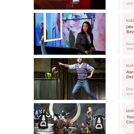
von 
Kob
Jake
Bev
Kuns
von 
Kref
Ala
Der
Eine
von 
Mül
Thom
Cir