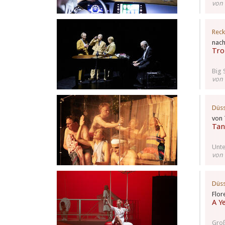
von
Reck
nac
Tro
Big 
von
Düss
von 
Tan
Unte
von 
Düss
Flor
A Y
Groß