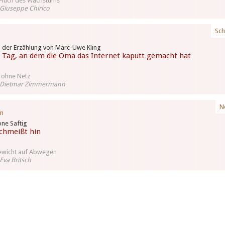
Fluch des Wachstums
Giuseppe Chirico
Sch
 der Erzählung von Marc-Uwe Kling
 Tag, an dem die Oma das Internet kaputt gemacht hat
 ohne Netz
 Dietmar Zimmermann
N
in
ne Saftig
schmeißt hin
ewicht auf Abwegen
Eva Britsch