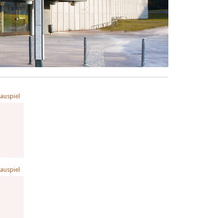
auspiel
auspiel