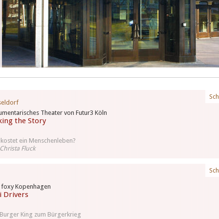
Sch
eldorf
mentarisches Theater von Futur3 Köln
ing the Story
kostet ein Menschenleben?
Christa Fluck
Sch
+ foxy Kopenhagen
i Drivers
Burger King zum Bürgerkrieg