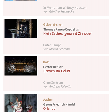
In Memoriam Whitney Houston
von Günther Hennecke
Gelsenkirchen
Thomas Rimes/Coppelius
Klein Zaches, genannt Zinnober
Unter Dampf
von Martin Schrahn
Köln
Hector Berlioz
Benvenuto Cellini
Ohne Zentrum
von Andreas Falentin
Aachen
Georg Friedrich Händel
Orlando