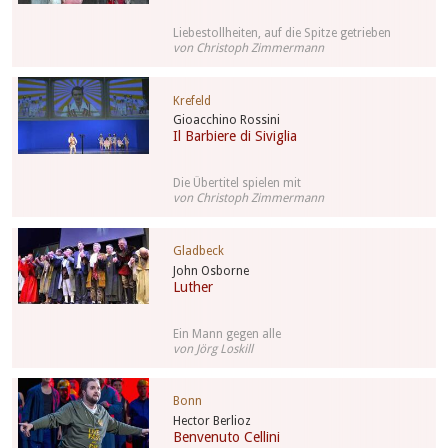
Liebestollheiten, auf die Spitze getrieben
von Christoph Zimmermann
Krefeld
Gioacchino Rossini
Il Barbiere di Siviglia
Die Übertitel spielen mit
von Christoph Zimmermann
Gladbeck
John Osborne
Luther
Ein Mann gegen alle
von Jörg Loskill
Bonn
Hector Berlioz
Benvenuto Cellini