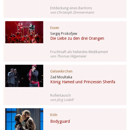
Entdeckung eines Baritons
von Christoph Zimmermann
Essen
Sergej Prokofjew
Die Liebe zu den drei Orangen
Fruchtsaft als heilendes Medikament
von Thomas Hilgemeier
Gelsenkirchen
Zad Moultaka
König Hamed und Prinzessin Sherifa
Rollentausch
von Jörg Loskill
Köln
Bodyguard