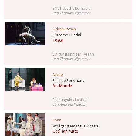
Eine hübsche Komödie
von Thomas Hilgemeier
Gelsenkirchen
Giacomo Puccini
Tosca
Ein kunstsinniger Tyrann
von Thomas Hilgemeier
Aachen
Philippe Boesmans
Au Monde
Richtungslos kostbar
von Andreas Falentin
Bonn
Wolfgang Amadeus Mozart
Così fan tutte