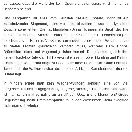
behauptet, dass die Herforder kein Opernorchester seien, wird hier eines
Besseren belehrt.
Und sängerisch ist alles vom Feinsten bestellt: Thomas Mohr ist ein
kraftstrotzender Siegmund, dem vielleicht bisweilen etwas die lyrischen
Zwischentöne fehlen. Die hat Magdalena Anna Hofmann als Sieglinde. Ihre
dunkel timbrierte Stimme entfaltet Liebesglut und Leidensfähigkeit
gleichermaßen. Renatus Mészár ist ein müder, abgekämpfter Wotan, der an
zu vielen Fronten gleichzeitig kämpfen muss, während Dara Hobbs’
Brünnhilde frisch und wagemutig daher kommt. Das machen gleich ihre
hellen Hojotoho-Rufe klar. Tijl Faveyts ist ein sehr nobler Hunding und Kathrin
Göring eine wunderbar angriffslustige, selbstbewusste Fricka. Ohne Fehl und
Tadel auch die Walkürenschar, die als eine Art Ninja-Kämpferinnen über die
Bühne fegt.
In Minden erlebt man kein Wagner-Wunder, sondern eine von viel
bürgerschaftlichem Engagement getragene, stimmige Produktion. Und wann
ist man schon mal so nah dran an all’ den Göttern und Menschen? Große
Begeisterung beim Premierenpublikum in der Weserstadt. Beim
Siegfried
sieht man sich wieder!