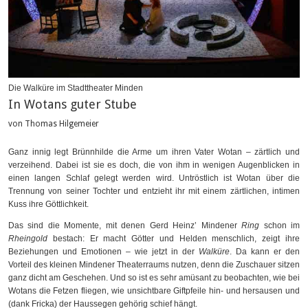
Die Walküre im Stadttheater Minden
In Wotans guter Stube
von Thomas Hilgemeier
Ganz innig legt Brünnhilde die Arme um ihren Vater Wotan – zärtlich und
verzeihend. Dabei ist sie es doch, die von ihm in wenigen Augenblicken in
einen langen Schlaf gelegt werden wird. Untröstlich ist Wotan über die
Trennung von seiner Tochter und entzieht ihr mit einem zärtlichen, intimen
Kuss ihre Göttlichkeit.
Das sind die Momente, mit denen Gerd Heinz’ Mindener
Ring
schon im
Rheingold
bestach: Er macht Götter und Helden menschlich, zeigt ihre
Beziehungen und Emotionen – wie jetzt in der
Walküre
. Da kann er den
Vorteil des kleinen Mindener Theaterraums nutzen, denn die Zuschauer sitzen
ganz dicht am Geschehen. Und so ist es sehr amüsant zu beobachten, wie bei
Wotans die Fetzen fliegen, wie unsichtbare Giftpfeile hin- und hersausen und
(dank Fricka) der Haussegen gehörig schief hängt.