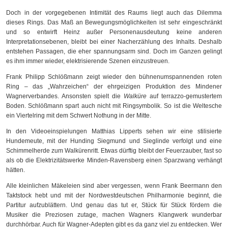
Doch in der vorgegebenen Intimität des Raums liegt auch das Dilemma
dieses Rings. Das Maß an Bewegungsmöglichkeiten ist sehr eingeschränkt
und so entwirft Heinz außer Personenausdeutung keine anderen
Interpretationsebenen, bleibt bei einer Nacherzählung des Inhalts. Deshalb
entstehen Passagen, die eher spannungsarm sind. Doch im Ganzen gelingt
es ihm immer wieder, elektrisierende Szenen einzustreuen.
Frank Philipp Schlößmann zeigt wieder den bühnenumspannenden roten
Ring – das „Wahrzeichen“ der ehrgeizigen Produktion des Mindener
Wagnerverbandes. Ansonsten spielt die
Walküre
auf terrazzo-gemustertem
Boden. Schlößmann spart auch nicht mit Ringsymbolik. So ist die Weltesche
ein Viertelring mit dem Schwert Nothung in der Mitte.
In den Videoeinspielungen Matthias Lipperts sehen wir eine stilisierte
Hundemeute, mit der Hunding Siegmund und Sieglinde verfolgt und eine
Schimmelherde zum Walkürenritt. Etwas dürftig bleibt der Feuerzauber, fast so
als ob die Elektrizitätswerke Minden-Ravensberg einen Sparzwang verhängt
hätten.
Alle kleinlichen Mäkeleien sind aber vergessen, wenn Frank Beermann den
Taktstock hebt und mit der Nordwestdeutschen Philharmonie beginnt, die
Partitur aufzublättern. Und genau das tut er, Stück für Stück fördern die
Musiker die Preziosen zutage, machen Wagners Klangwerk wunderbar
durchhörbar. Auch für Wagner-Adepten gibt es da ganz viel zu entdecken. Wer