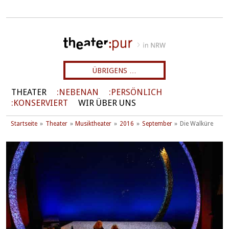
ÜBRIGENS …
THEATER
NEBENAN
PERSÖNLICH
KONSERVIERT
WIR ÜBER UNS
Startseite
Theater
Musiktheater
2016
September
Die Walküre