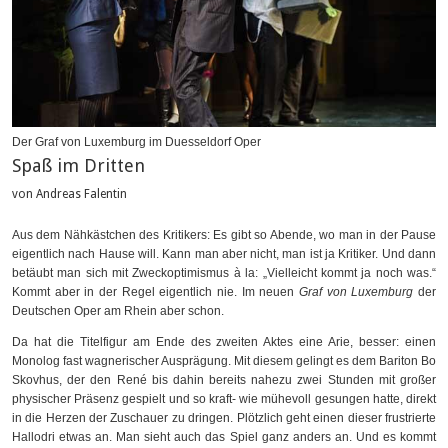
Der Graf von Luxemburg im Duesseldorf Oper
Spaß im Dritten
von Andreas Falentin
Aus dem Nähkästchen des Kritikers: Es gibt so Abende, wo man in der Pause
eigentlich nach Hause will. Kann man aber nicht, man ist ja Kritiker. Und dann
betäubt man sich mit Zweckoptimismus à la: „Vielleicht kommt ja noch was.“
Kommt aber in der Regel eigentlich nie. Im neuen
Graf von Luxemburg
der
Deutschen Oper am Rhein aber schon.
Da hat die Titelfigur am Ende des zweiten Aktes eine Arie, besser: einen
Monolog fast wagnerischer Ausprägung. Mit diesem gelingt es dem Bariton Bo
Skovhus, der den René bis dahin bereits nahezu zwei Stunden mit großer
physischer Präsenz gespielt und so kraft- wie mühevoll gesungen hatte, direkt
in die Herzen der Zuschauer zu dringen. Plötzlich geht einen dieser frustrierte
Hallodri etwas an. Man sieht auch das Spiel ganz anders an. Und es kommt