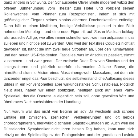
ganz anders in Schwung. Der Schauspieler Oliver Breite moderiert witzig den
offenen Bühnenumbau vom Theater zum Hotel und vollzieht seinen
Rollenwechsel vom Pförtner zum Rezeptionisten, indem er sich mit
größtmöglicher Eleganz seines sinnlos albernen Drachenkostüms entledigt.
Dann hält er einen köstlichen, heutige Verhältnisse pointiert in den Blick
nehmenden Monolog – und eine neue Figur tritt auf. Susan Maclean beklagt
als russische Adlige, wie alles immer schneller wird, wie man aufpassen muss
zu leben und nicht gelebt zu werden. Und weil der Text ihres Couplets nicht alt
geworden ist, hängt sie ihm zwei neue Strophen an, über den Klimawandel
und den neuen US-Präsidenten. Fast alles, was im Anschluss passiert, stimmt
zusammen – und zwar genau. Der erotische Duett-Tanz von Skovhus und der
timingsicheren und plötzlich unerhört charmanten Juliane Banse, die
hinreißend stumme Vision eines Maschinengewehr-Massakers, bei dem ein
tanzender Engel das Paar beschützt, die selbstverständliche Auflösung dieses
Bildes in ein konventionelles aber wirkungsstarkes Schlusstableau. Plötzlich
fließt alles, haben wir einen spritzigen, heutigen Blick auf jenes Party-
Spektakel, das die Operette ja eigentlich sein soll, ohne gewollten Witz und
überbraves Nachbuchstabieren der Handlung.
Nur, warum war das nicht von Beginn an so? Da wechseln sich schöne
Einfälle mit zynischen, szenischen Verkleinerungen und oft lieblos
choreographierten, merkwürdig schalen Slapstick-Einlagen ab. Auch weil die
Düsseldorfer Symphoniker nicht ihren besten Tag haben, kann man sich
einzig an der Spielintelligenz der Protagonisten und der grandiosen Lavinia