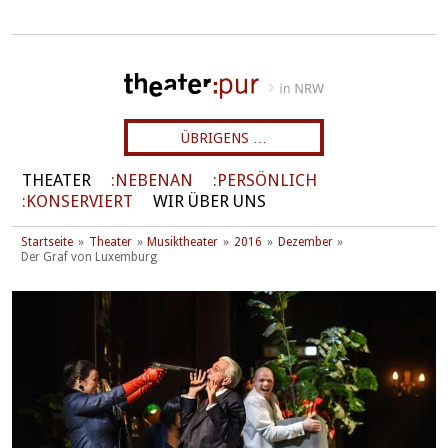
ÜBRIGENS …
THEATER
NEBENAN
PERSÖNLICH
KONSERVIERT
WIR ÜBER UNS
Startseite
Theater
Musiktheater
2016
Dezember
Der Graf von Luxemburg