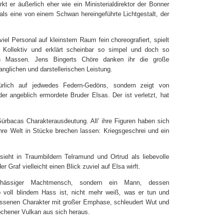
kt er äußerlich eher wie ein Ministerialdirektor der Bonner
ls eine von einem Schwan hereingeführte Lichtgestalt, der
iel Personal auf kleinstem Raum fein choreografiert, spielt
Kollektiv und erklärt scheinbar so simpel und doch so
von Massen. Jens Bingerts Chöre danken ihr die große
nglichen und darstellerischen Leistung.
türlich auf jedwedes Federn-Gedöns, sondern zeigt von
er angeblich ermordete Bruder Elsas. Der ist verletzt, hat
Gürbacas Charakterausdeutung. All’ ihre Figuren haben sich
re Welt in Stücke brechen lassen: Kriegsgeschrei und ein
sieht in Traumbildern Telramund und Ortrud als liebevolle
r Graf vielleicht einen Blick zuviel auf Elsa wirft.
gehässiger Machtmensch, sondern ein Mann, dessen
b voll blindem Hass ist, nicht mehr weiß, was er tun und
rrissenen Charakter mit großer Emphase, schleudert Wut und
chener Vulkan aus sich heraus.