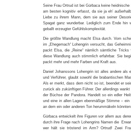
Seine Frau Ortrud ist bei Gürbaca keine heidnische 
am besten kognitiv erfasst, da sie ja eh’ außerhalb
Liebe zu ihrem Mann, dem sie aus seiner Desorient
Spagat ganz wunderbar. Lediglich zum Ende hin wir
geballt erzeugter Gefühlskomplexität.
Die größte Wandlung macht Elsa durch. Vom schwä
im „Ehegemach“ Lohengrin versucht, das Geheimnis
packt Elsa, die „Reine“ nämlich sämtliche Tricks
diese Wandlung auch stimmlich erfahrbar. Sie begi
packt mehr und mehr Farben und Kraft aus.
Daniel Johanssons Lohengrin ist alles andere als e
und Verführer, glaubt sowohl die brabantischen M
Als er merkt, dass dem nicht so ist, beendet er s
zurück als zukünftigen Führer. Der allerdings wank
der Büchse der Pandora. Handelt so ein edler Heils
und eine in allen Lagen ebenmäßige Stimme – ein 
an dem ein oder anderen Ton herummäkeln könnten. 
Gürbaca entwickelt ihre Figuren vor allem aus dere
durch ihre Frage nach Lohengrins Namen die Erwar
wer hält sie tröstend im Arm? Ortrud! Zwei Fra