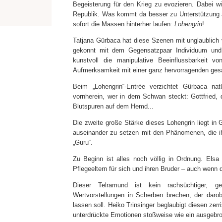
Begeisterung für den Krieg zu evozieren. Dabei wir
Republik. Was kommt da besser zu Unterstützung a
sofort die Massen hinterher laufen:
Lohengrin
!
Tatjana Gürbaca hat diese Szenen mit unglaublich v
gekonnt mit dem Gegensatzpaar Individuum und 
kunstvoll die manipulative Beeinflussbarkeit 
Aufmerksamkeit mit einer ganz hervorragenden gesa
Beim „Lohengrin“-Entrée verzichtet Gürbaca na
vornherein, wer in dem Schwan steckt: Gottfried, d
Blutspuren auf dem Hemd...
Die zweite große Stärke dieses Lohengrin liegt in 
auseinander zu setzen mit den Phänomenen, die ih
„Guru“.
Zu Beginn ist alles noch völlig in Ordnung. Elsa 
Pflegeeltern für sich und ihren Bruder – auch wenn de
Dieser Telramund ist kein rachsüchtiger, 
Wertvorstellungen in Scherben brechen, der daro
lassen soll. Heiko Trinsinger beglaubigt diesen ze
unterdrückte Emotionen stoßweise wie ein ausgebro