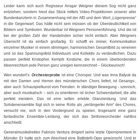
Leider kann sich auch Regisseur Ansgar Weigner diesem Sog nicht ganz
entziehen, sondern hievt das Stück mittels Video-Projektionen unserer aller
Bundeskanzlerin in Zusammenhang mit der AfD und dem Wort „Lügenpresse“
in die Gegenwart. Das hätte nicht sein müssen ob der Überdeutlichtkeit von
Bildern und Symbolen. Wunderbar ist Weigners Personenführung. Und die ist
bei der großen Zahl der Handelnden sicher nicht einfach. Aber Weigners
Übersicht ist da einfach großartig. Er schafft es immer, Kommunikation
einzelner Musiker in einem stimmigen, harmonischen Gesamtbild zu vereinen
und so das Spannungsfeld Individuum und Kollektiv zu verdeutlichen. Dazu
passen perfekt Kristopher Kempfs Kostüme, die in einem überbordenden
Ideenreichtum jede Person ganz ureigen kennzeichnet – Glückwunsch!
Wen wundert’s:
Orchesterprobe
ist eine Choroper. Und was Inna Batyuk da
mit den Damen und Herren des münsterschen Chors liefert, ist Gesangs-,
aber auch Schauspielkunst vom Feinsten. In ständiger Bewegung - szenisch,
aber auch musikalisch – sich zu orientieren ist sicher Schwerstarbeit, die alle
perfekt meistern. Das ist eine selten erlebte Glanzleistung. Und das
Solistenensemble fügt sich in seine Rolle als „verlängerter Arm“ des Chores,
versucht nie, sich in den Vordergrund zu spielen. Insgesamt eine ganz
fantastische Ensemble-Leistung, der sich das Sinfonieorchester nahtlos
anschließt.
Generalmusikdirektor Fabrizio Ventura dirigiert seine letzte Opernpremiere in
Münster. Er hatte sich zum Abschied eine Battistelli-Oper gewünscht. Und er