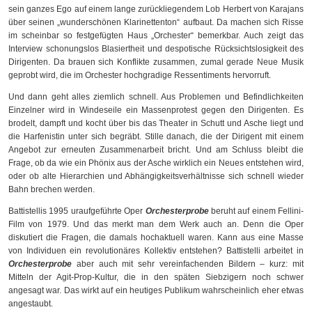
sein ganzes Ego auf einem lange zurückliegendem Lob Herbert von Karajans
über seinen „wunderschönen Klarinettenton“ aufbaut. Da machen sich Risse
im scheinbar so festgefügten Haus „Orchester“ bemerkbar. Auch zeigt das
Interview schonungslos Blasiertheit und despotische Rücksichtslosigkeit des
Dirigenten. Da brauen sich Konflikte zusammen, zumal gerade Neue Musik
geprobt wird, die im Orchester hochgradige Ressentiments hervorruft.
Und dann geht alles ziemlich schnell. Aus Problemen und Befindlichkeiten
Einzelner wird in Windeseile ein Massenprotest gegen den Dirigenten. Es
brodelt, dampft und kocht über bis das Theater in Schutt und Asche liegt und
die Harfenistin unter sich begräbt. Stille danach, die der Dirigent mit einem
Angebot zur erneuten Zusammenarbeit bricht. Und am Schluss bleibt die
Frage, ob da wie ein Phönix aus der Asche wirklich ein Neues entstehen wird,
oder ob alte Hierarchien und Abhängigkeitsverhältnisse sich schnell wieder
Bahn brechen werden.
Battistellis 1995 uraufgeführte Oper
Orchesterprobe
beruht auf einem Fellini-
Film von 1979. Und das merkt man dem Werk auch an. Denn die Oper
diskutiert die Fragen, die damals hochaktuell waren. Kann aus eine Masse
von Individuen ein revolutionäres Kollektiv entstehen? Battistelli arbeitet in
Orchesterprobe
aber auch mit sehr vereinfachenden Bildern – kurz: mit
Mitteln der Agit-Prop-Kultur, die in den späten Siebzigern noch schwer
angesagt war. Das wirkt auf ein heutiges Publikum wahrscheinlich eher etwas
angestaubt.