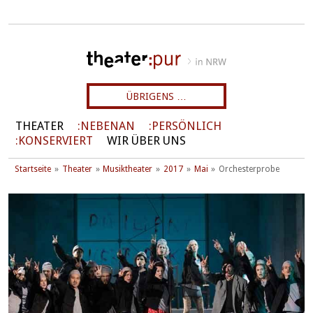
ÜBRIGENS …
THEATER
NEBENAN
PERSÖNLICH
KONSERVIERT
WIR ÜBER UNS
Startseite
Theater
Musiktheater
2017
Mai
Orchesterprobe