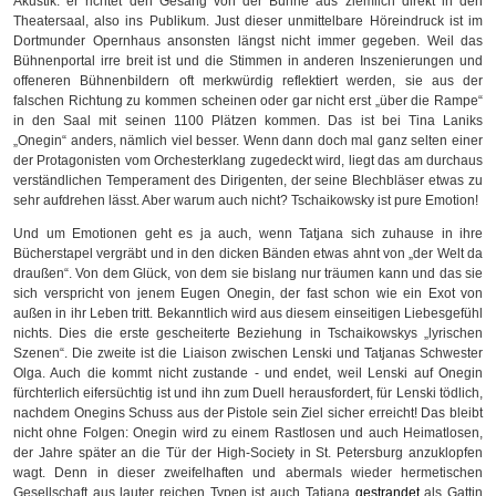
Akustik: er richtet den Gesang von der Bühne aus ziemlich direkt in den
Theatersaal, also ins Publikum. Just dieser unmittelbare Höreindruck ist im
Dortmunder Opernhaus ansonsten längst nicht immer gegeben. Weil das
Bühnenportal irre breit ist und die Stimmen in anderen Inszenierungen und
offeneren Bühnenbildern oft merkwürdig reflektiert werden, sie aus der
falschen Richtung zu kommen scheinen oder gar nicht erst „über die Rampe“
in den Saal mit seinen 1100 Plätzen kommen. Das ist bei Tina Laniks
„Onegin“ anders, nämlich viel besser. Wenn dann doch mal ganz selten einer
der Protagonisten vom Orchesterklang zugedeckt wird, liegt das am durchaus
verständlichen Temperament des Dirigenten, der seine Blechbläser etwas zu
sehr aufdrehen lässt. Aber warum auch nicht? Tschaikowsky ist pure Emotion!
Und um Emotionen geht es ja auch, wenn Tatjana sich zuhause in ihre
Bücherstapel vergräbt und in den dicken Bänden etwas ahnt von „der Welt da
draußen“. Von dem Glück, von dem sie bislang nur träumen kann und das sie
sich verspricht von jenem Eugen Onegin, der fast schon wie ein Exot von
außen in ihr Leben tritt. Bekanntlich wird aus diesem einseitigen Liebesgefühl
nichts. Dies die erste gescheiterte Beziehung in Tschaikowskys „lyrischen
Szenen“. Die zweite ist die Liaison zwischen Lenski und Tatjanas Schwester
Olga. Auch die kommt nicht zustande - und endet, weil Lenski auf Onegin
fürchterlich eifersüchtig ist und ihn zum Duell herausfordert, für Lenski tödlich,
nachdem Onegins Schuss aus der Pistole sein Ziel sicher erreicht! Das bleibt
nicht ohne Folgen: Onegin wird zu einem Rastlosen und auch Heimatlosen,
der Jahre später an die Tür der High-Society in St. Petersburg anzuklopfen
wagt. Denn in dieser zweifelhaften und abermals wieder hermetischen
Gesellschaft aus lauter reichen Typen ist
auch
Tatjana
gestrandet
als Gattin