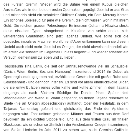
des Fürsten Gremin.
Wieder
wird die Bühne von einem Kubus gleichen
Ausmaßes wie in den beiden ersten Opernakten geprägt. Jetzt ist er aus Glas
und mittendrin steht ein schnieker Oldtimer-Cabrio, ein Ford Mercury Komet.
Ein schönes Spielzeug für jene wie Gremin, die nicht wissen wohin mit ihrem
Geld. Die reichen grauen Petersburger Eminenzen (Johanna Hlawica steckt
diese eiskalten Typen
sinngebend
in Kostüme von schier endlos sich
variierenden Grautönen) sind jetzt Tatjanas Umfeld.
Wie sollte sich die
poetische, impulsive Frau hier wohlfühlen? Aber entkommen kann sie diesem
Umfeld auch nicht mehr.
Jetzt ist es Onegin, der nicht abweisend handelt wie
im ersten Akt sondern im Gegenteil Einlass begehrt - und wieder scheitert ein
Versuch, gemeinsam zu leben und zu lieben.
Regisseurin Tina Lanik, die seit der Jahrtausendwende viel im Schauspiel
(Zürich, Wien, Berlin, Bochum, Hamburg) inszeniert und 2014 ihr Debut als
Opernregisseurin gegeben hat, erzählt diese Geschichte mit großer Ruhe und
Gelassenheit - und dennoch intensiv. Es sind vor allem eindrucksvolle Bilder,
die sie entwirft . Eben jenes völlig kahle und kühle Zimmer, in dem Tatjana
eingangs als nach Büchern Süchtige ihr Dasein fristet. Später sind
Wäscheleinen von Wand zu Wand gespannt, an denen Tatjana reihenweise
Briefe (nie an Onegin abgeschickte?) aufhängt. Oder der Festplatz, in dem
Tatjanas Namenstag gefeiert und gleichzeitig das Ende der Apfelernte
begangen wird. Fast uniform gekleidete Männer und Frauen aus dem Dorf
bevölkern da ein dichtes Stoppelfeld. Und aus dem tristen Grau im finalen
Glaskubus, wie er schon so ähnlich in der Amsterdamer Onegin-Inszenierung
von Stefan Herheim im Jahr 2011 zu sehen war, sticht Gremins Gattin in