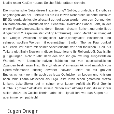
knallig rotem Kostüm heraus. Solche Bilder prägen sich ein.
Die musikalische Seite dieser Inszenierung? Solide, grundsolide! Da gibt es
angefangen von der Titelrolle bis hin zur letzten Nebenrolle keinerlei Ausfälle:
Elf Sängerdarsteller, die allesamt gut getragen werden von den Dortmunder
Philharmonikern (einstudiert von Generalmusikdirektor Gabriel Feltz, in der
ersten Repertoirevorstellung, deren Besuch diesem Bericht zugrunde liegt,
dirigiert vom 2. Kapellmeister Philipp Armbruster). Simon Mechlinski changiert
als Onegin zwischen anfänglicher Kühle,
dandyhafter Blasiertheit
und
sehnsuchtsvollem Werben mit ebenmäßigem Bariton. Thomas Paul punktet
als Lenski vor allem mit seiner Abschiedsarie vor dem tödlichen Duell. Als
Tatjana gibt Emily Newton in dieser Inszenierung ihr Rollendebüt. Das ist ihr
gut gelungen, nicht zuletzt dank des von ihr glaubwürdig
ausgestalteten
Wandels
vom jugendlich-naiven Mädchen zur von gesellschaftlichen
Zwängen bestimmten Frau. Ihre „Briefszene“ im ersten Akt wird natürlich vom
Opern-Mélomane
n
süchtig erwartet. Newton liefert sie mit großem
Enthusiasmus - wenn ihr auch das letzte Quäntchen an Lodern und Knistern
noch fehlt. Ileana Mateescu als Olga lässt ihren schön gefärbten Mezzo
funkeln, Luke Stoker legt in seinen eher kurzen Auftritt als Fürst Gremin
durchaus großes Selbstbewusstsein. Schön auch Almerija Delic, die mit ihrem
satten Mezzo als Gutsbesitzerin Larina klar signalisiert, wer das Sagen hat –
aber immer sympathisch!
Eugen Onegin