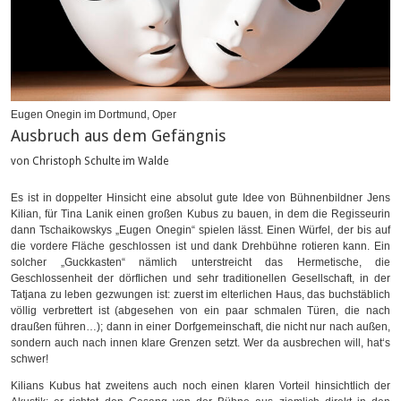
Eugen Onegin im Dortmund, Oper
Ausbruch aus dem Gefängnis
von Christoph Schulte im Walde
Es ist in doppelter Hinsicht eine absolut gute Idee von Bühnenbildner Jens
Kilian, für Tina Lanik einen großen Kubus zu bauen, in dem die Regisseurin
dann Tschaikowskys „Eugen Onegin“ spielen lässt. Einen Würfel, der bis auf
die vordere Fläche geschlossen ist und dank Drehbühne rotieren kann. Ein
solcher „Guckkasten“ nämlich unterstreicht das Hermetische, die
Geschlossenheit der dörflichen und sehr traditionellen Gesellschaft, in der
Tatjana zu leben gezwungen ist: zuerst im elterlichen Haus, das buchstäblich
völlig verbrettert ist (abgesehen von ein paar schmalen Türen, die nach
draußen führen…); dann in einer Dorfgemeinschaft, die nicht nur nach außen,
sondern auch nach innen klare Grenzen setzt. Wer da ausbrechen will, hat‘s
schwer!
Kilians Kubus hat zweitens auch noch einen klaren Vorteil hinsichtlich der