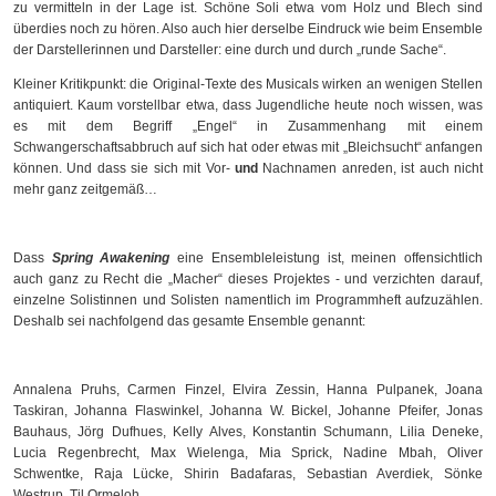
zu vermitteln in der Lage ist. Schöne Soli etwa vom Holz und Blech sind
überdies noch zu hören. Also auch hier derselbe Eindruck wie beim Ensemble
der Darstellerinnen und Darsteller: eine durch und durch „runde Sache“.
Kleiner Kritikpunkt: die Original-Texte des Musicals wirken an wenigen Stellen
antiquiert. Kaum vorstellbar etwa, dass Jugendliche heute noch wissen, was
es mit dem Begriff „Engel“ in Zusammenhang mit einem
Schwangerschaftsabbruch auf sich hat oder etwas mit „Bleichsucht“ anfangen
können. Und dass sie sich mit Vor-
und
Nachnamen anreden, ist auch nicht
mehr ganz zeitgemäß…
Dass
Spring Awakening
eine Ensembleleistung ist, meinen offensichtlich
auch ganz zu Recht die „Macher“ dieses Projektes - und verzichten darauf,
einzelne Solistinnen und Solisten namentlich im Programmheft aufzuzählen.
Deshalb sei nachfolgend das gesamte Ensemble genannt:
Annalena Pruhs, Carmen Finzel, Elvira Zessin, Hanna Pulpanek, Joana
Taskiran, Johanna Flaswinkel, Johanna W. Bickel, Johanne Pfeifer, Jonas
Bauhaus, Jörg Dufhues, Kelly Alves, Konstantin Schumann, Lilia Deneke,
Lucia Regenbrecht, Max Wielenga, Mia Sprick, Nadine Mbah, Oliver
Schwentke, Raja Lücke, Shirin Badafaras, Sebastian Averdiek, Sönke
Westrup, Til Ormeloh