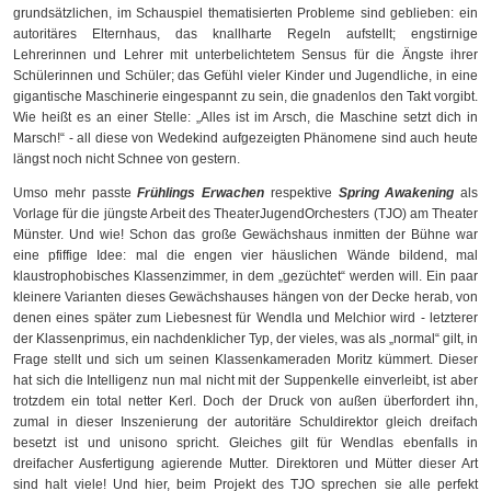
grundsätzlichen, im Schauspiel thematisierten Probleme sind geblieben: ein
autoritäres Elternhaus, das knallharte Regeln aufstellt; engstirnige
Lehrerinnen und Lehrer mit unterbelichtetem Sensus für die Ängste ihrer
Schülerinnen und Schüler; das Gefühl vieler Kinder und Jugendliche, in eine
gigantische Maschinerie eingespannt zu sein, die gnadenlos den Takt vorgibt.
Wie heißt es an einer Stelle: „Alles ist im Arsch, die Maschine setzt dich in
Marsch!“ - all diese von Wedekind aufgezeigten Phänomene sind auch heute
längst noch nicht Schnee von gestern.
Umso mehr passte
Frühlings Erwachen
respektive
Spring Awakening
als
Vorlage für die jüngste Arbeit des TheaterJugendOrchesters (TJO) am Theater
Münster. Und wie! Schon das große Gewächshaus inmitten der Bühne war
eine pfiffige Idee: mal die engen vier häuslichen Wände bildend, mal
klaustrophobisches Klassenzimmer, in dem „gezüchtet“ werden will. Ein paar
kleinere Varianten dieses Gewächshauses hängen von der Decke herab, von
denen eines später zum Liebesnest für Wendla und Melchior wird - letzterer
der Klassenprimus, ein nachdenklicher Typ, der vieles, was als „normal“ gilt, in
Frage stellt und sich um seinen Klassenkameraden Moritz kümmert. Dieser
hat sich die Intelligenz nun mal nicht mit der Suppenkelle einverleibt, ist aber
trotzdem ein total netter Kerl. Doch der Druck von außen überfordert ihn,
zumal in dieser Inszenierung der autoritäre Schuldirektor gleich dreifach
besetzt ist und unisono spricht. Gleiches gilt für Wendlas ebenfalls in
dreifacher Ausfertigung agierende Mutter. Direktoren und Mütter dieser Art
sind halt viele! Und hier, beim Projekt des TJO sprechen sie alle perfekt