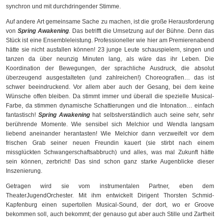
synchron und mit durchdringender Stimme.
Auf andere Art gemeinsame Sache zu machen, ist die große Herausforderung
von
Spring Awakening
. Das betrifft die Umsetzung auf der Bühne. Denn das
Stück ist eine Ensembleleistung. Professioneller wie hier am Premierenabend
hätte sie nicht ausfallen können! 23 junge Leute schauspielern, singen und
tanzen da über neunzig Minuten lang, als wäre das ihr Leben. Die
Koordination der Bewegungen, der sprachliche Ausdruck, die absolut
überzeugend ausgestalteten (und zahlreichen!) Choreografien… das ist
schwer beeindruckend. Vor allem aber auch der Gesang, bei dem keine
Wünsche offen bleiben. Da stimmt immer und überall die spezielle Musical-
Farbe, da stimmen dynamische Schattierungen und die Intonation… einfach
fantastisch!
Spring Awakening
hat selbstverständlich auch seine sehr, sehr
berührende Momente. Wie sensibel sich Melchior und Wendla langsam
liebend aneinander herantasten! Wie Melchior dann verzweifelt vor dem
frischen Grab seiner neuen Freundin kauert (sie stirbt nach einem
missglückten Schwangerschaftsabbruch) und alles, was mal Zukunft hätte
sein können, zerbricht! Das sind schon ganz starke Augenblicke dieser
Inszenierung.
Getragen wird sie vom instrumentalen Partner, eben dem
TheaterJugendOrchester. Mit ihm entwickelt Dirigent Thorsten Schmid-
Kapfenburg einen supertollen Musical-Sound, der dort, wo er Groove
bekommen soll, auch bekommt; der genauso gut aber auch Stille und Zartheit