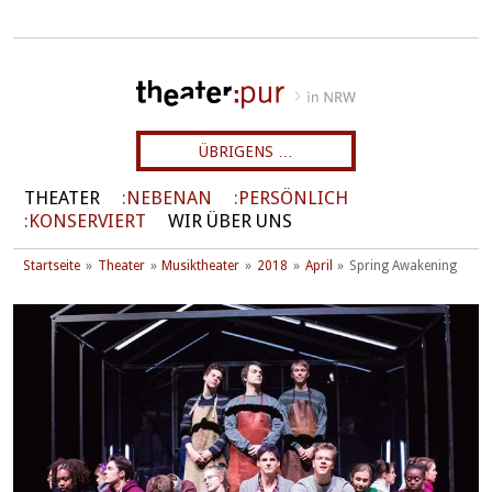
ÜBRIGENS …
THEATER
NEBENAN
PERSÖNLICH
KONSERVIERT
WIR ÜBER UNS
Startseite
Theater
Musiktheater
2018
April
Spring Awakening