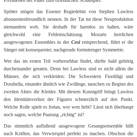
Privatleben der Paare zum öffentlichen Schauspiel.
Spötter mögen das Essener Regiedebüt von Stephen Lawless
abonnentenfreundlich nennen. In der Tat tut diese Neuproduktion
niemandem weh. Sie deshalb für harmlos zu halten, wäre
gleichwohl eine Fehleinschätzung. Mozarts herrlichen
ausgewogenen Ensembles in der
Così
entsprechend, führt er die
Sänger mit konsequenter, nachgerade formstrenger Symmetrie.
Wer das im ersten Teil vorhersehbar findet, dürfte bald gehörig
durcheinander geraten. Denn bei Lawless sind es nicht allein die
Männer, die sich verkleiden: Die Schwestern Fiordiligi und
Dorabella, einander ähnlich wie Zwillinge, tauschen zu Beginn des
zweiten Aktes die Kleider. Mit diesem Kunstgriff bringt Lawless
den Identitätsverlust der Figuren schmerzlich auf den Punkt.
Welche Rolle spielt es fortan, wer wen liebt? Lässt sich überhaupt
noch sagen, welche Paarung „richtig“ ist?
Das stimmlich auffallend ausgewogene Gesangsensemble hilft
nach Kräften, das Verwirrspiel perfekt zu machen. Obschon die