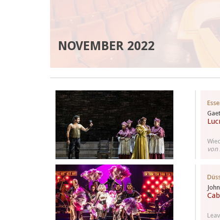
NOVEMBER 2022
Esse
Gaet
Luc
Wied
von
Düss
John
Cab
Leav