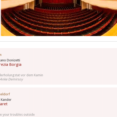
n
ano Donizetti
rezia Borgia
erholungstat vor dem Kamin
 Anke Demirsoy
eldorf
 Kander
aret
e your troubles outside