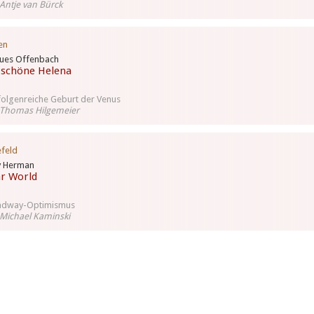
Antje van Bürck
en
ues Offenbach
 schöne Helena
folgenreiche Geburt der Venus
 Thomas Hilgemeier
efeld
y Herman
r World
adway-Optimismus
Michael Kaminski