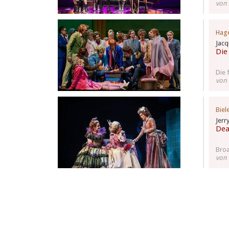
von 
Hag
Jacq
Die
Die 
von
Biel
Jerr
Dea
Bro
von 