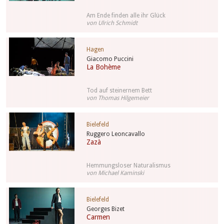
Am Ende finden alle ihr Glück
von Ulrich Schmidt
Hagen
Giacomo Puccini
La Bohème
Tod auf steinernem Bett
von Thomas Hilgemeier
Bielefeld
Ruggero Leoncavallo
Zazà
Hemmungsloser Naturalismus
von Michael Kaminski
Bielefeld
Georges Bizet
Carmen