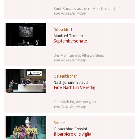
Bunt-Banales aus dem Märchenland
von Anke Demirsoy
Düsseldorf
Manfred Trojahn
Septembersonate
Der Mehltau des Älterwerdens
von Anke Demirsoy
Gelsenkirchen
Nach Johann Strauß
Eine Nacht in Venedig
Glücklich ist, wer vergisst
von Anke Demirsoy
Bielefeld
Gioacchino Rossini
Il barbiere di siviglia