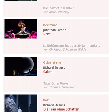
Das Z-Wort in Bielefeld
von Anke Demirsoy
Dortmund
Jonathan Larson
Rent
La Bohème am Ende des 20. Jahrhunderts
von Christoph Schulte im Walde
Gelsenkirchen
Richard Strauss
Salome
Täter-Opfer Umkehr
von Thomas Hilgemeier
Köln
Richard Strauss
Die Frau ohne Schatten