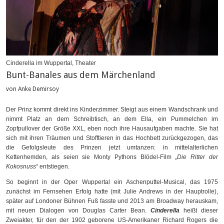
Cinderella im Wuppertal, Theater
Bunt-Banales aus dem Märchenland
von Anke Demirsoy
Der Prinz kommt direkt ins Kinderzimmer. Steigt aus einem Wandschrank und
nimmt Platz an dem Schreibtisch, an dem Ella, ein Pummelchen im
Zopfpullover der Größe XXL, eben noch ihre Hausaufgaben machte. Sie hat
sich mit ihren Träumen und Stofftieren in das Hochbett zurückgezogen, das
die Gefolgsleute des Prinzen jetzt umtanzen: in mittelalterlichen
Kettenhemden, als seien sie Monty Pythons Blödel-Film
„Die Ritter der
Kokosnuss“
entstiegen.
So beginnt in der Oper Wuppertal ein Aschenputtel-Musical, das 1975
zunächst im Fernsehen Erfolg hatte (mit Julie Andrews in der Hauptrolle),
später auf Londoner Bühnen Fuß fasste und 2013 am Broadway herauskam,
mit neuen Dialogen von Douglas Carter Bean.
Cinderella
heißt dieser
Zweiakter, für den der 1902 geborene US-Amerikaner Richard Rogers die