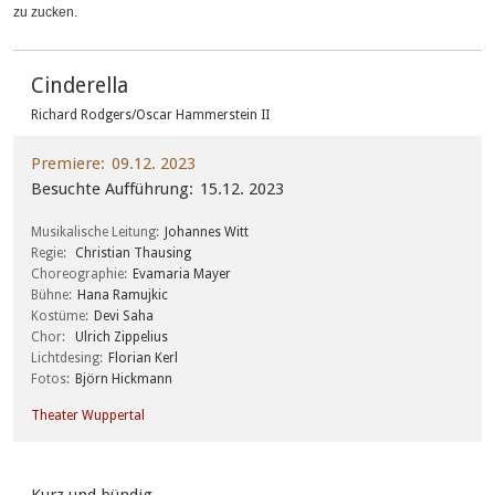
zu zucken.
Cinderella
Richard Rodgers/Oscar Hammerstein II
Premiere
09.12. 2023
Besuchte Aufführung
15.12. 2023
Musikalische Leitung
Johannes Witt
Regie
Christian Thausing
Choreographie
Evamaria Mayer
Bühne
Hana Ramujkic
Kostüme
Devi Saha
Chor
Ulrich Zippelius
Lichtdesing
Florian Kerl
Fotos
Björn Hickmann
Theater Wuppertal
Kurz und bündig