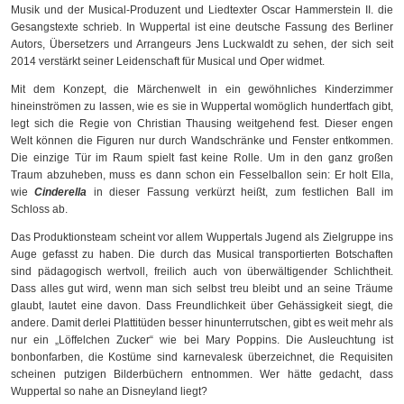
Musik und der Musical-Produzent und Liedtexter Oscar Hammerstein II. die
Gesangstexte schrieb. In Wuppertal ist eine deutsche Fassung des Berliner
Autors, Übersetzers und Arrangeurs Jens Luckwaldt zu sehen, der sich seit
2014 verstärkt seiner Leidenschaft für Musical und Oper widmet.
Mit dem Konzept, die Märchenwelt in ein gewöhnliches Kinderzimmer
hineinströmen zu lassen, wie es sie in Wuppertal womöglich hundertfach gibt,
legt sich die Regie von Christian Thausing weitgehend fest. Dieser engen
Welt können die Figuren nur durch Wandschränke und Fenster entkommen.
Die einzige Tür im Raum spielt fast keine Rolle. Um in den ganz großen
Traum abzuheben, muss es dann schon ein Fesselballon sein: Er holt Ella,
wie
Cinderella
in dieser Fassung verkürzt heißt, zum festlichen Ball im
Schloss ab.
Das Produktionsteam scheint vor allem Wuppertals Jugend als Zielgruppe ins
Auge gefasst zu haben. Die durch das Musical transportierten Botschaften
sind pädagogisch wertvoll, freilich auch von überwältigender Schlichtheit.
Dass alles gut wird, wenn man sich selbst treu bleibt und an seine Träume
glaubt, lautet eine davon. Dass Freundlichkeit über Gehässigkeit siegt, die
andere. Damit derlei Plattitüden besser hinunterrutschen, gibt es weit mehr als
nur ein „Löffelchen Zucker“ wie bei Mary Poppins. Die Ausleuchtung ist
bonbonfarben, die Kostüme sind karnevalesk überzeichnet, die Requisiten
scheinen putzigen Bilderbüchern entnommen. Wer hätte gedacht, dass
Wuppertal so nahe an Disneyland liegt?