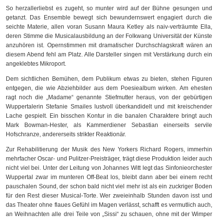
So herzallerliebst es zugeht, so munter wird auf der Bühne gesungen und
getanzt. Das Ensemble bewegt sich bewundernswert engagiert durch die
seichte Materie, allen voran Susann Maura Ketley als naiv-verträumte Ella,
deren Stimme die Musicalausbildung an der Folkwang Universität der Künste
anzuhören ist. Opernstimmen mit dramatischer Durchschlagskraft wären an
diesem Abend fehl am Platz. Alle Darsteller singen mit Verstärkung durch ein
angeklebtes Mikroport.
Dem sichtlichen Bemühen, dem Publikum etwas zu bieten, stehen Figuren
entgegen, die wie Abziehbilder aus dem Poesiealbum wirken. Am ehesten
ragt noch die „Madame“ genannte Stiefmutter heraus, von der gebürtigen
Wuppertalerin Stefanie Smailes lustvoll überkandidelt und mit kreischender
Lache gespielt. Ein bisschen Kontur in die banalen Charaktere bringt auch
Mark Bowman-Hester, als Kammerdiener Sebastian einerseits servile
Hofschranze, andererseits strikter Reaktionär.
Zur Rehabilitierung der Musik des New Yorkers Richard Rogers, immerhin
mehrfacher Oscar- und Pulitzer-Preisträger, trägt diese Produktion leider auch
nicht viel bei. Unter der Leitung von Johannes Witt legt das Sinfonieorchester
Wuppertal zwar im munteren Off-Beat los, bleibt dann aber bei einem recht
pauschalen Sound, der schon bald nicht viel mehr ist als ein zuckriger Boden
für den Rest dieser Musical-Torte. Wer zweieinhalb Stunden davon isst und
das Theater ohne flaues Gefühl im Magen verlässt, schafft es vermutlich auch,
an Weihnachten alle drei Teile von „Sissi“ zu schauen, ohne mit der Wimper