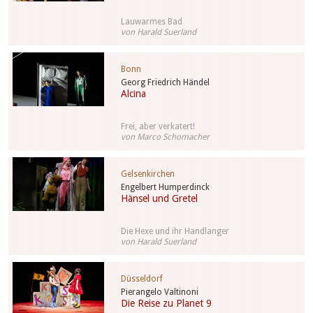
Lauwarmes Bad
von Harald Suerland
Bonn
Georg Friedrich Händel
Alcina
Frei, aber verkatert!
von Marco Schomacher
Gelsenkirchen
Engelbert Humperdinck
Hänsel und Gretel
Die Hexe und ihr Handlanger
von Harald Suerland
Düsseldorf
Pierangelo Valtinoni
Die Reise zu Planet 9