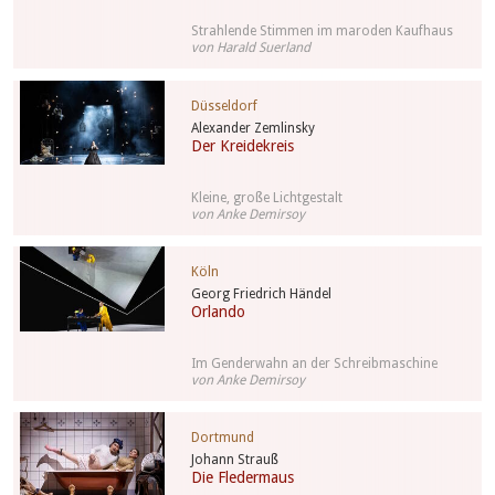
Strahlende Stimmen im maroden Kaufhaus
von Harald Suerland
Düsseldorf
Alexander Zemlinsky
Der Kreidekreis
Kleine, große Lichtgestalt
von Anke Demirsoy
Köln
Georg Friedrich Händel
Orlando
Im Genderwahn an der Schreibmaschine
von Anke Demirsoy
Dortmund
Johann Strauß
Die Fledermaus