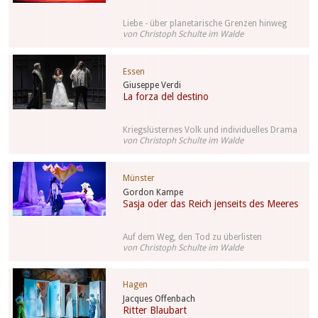
Liebe - über planetarische Grenzen hinweg
von Christoph Schulte im Walde
Essen
Giuseppe Verdi
La forza del destino
Kriegslüsternes Volk und individuelles Drama
von Christoph Schulte im Walde
Münster
Gordon Kampe
Sasja oder das Reich jenseits des Meeres
Auf dem Weg, den Tod zu überlisten
von Christoph Schulte im Walde
Hagen
Jacques Offenbach
Ritter Blaubart