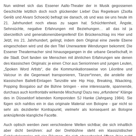
Nun widmet sich das Essener Aalto-Theater der in Musik gegossenen
Geschichte letztlich doch noch glückender Liebe! Das Regieteam (Zsofia
Geréb und Alvaro Schoeck) befragt sie danach, ob und was sie uns heute im
21. Jahrhundert noch etwas zu sagen hat. Schüchternheit, Ängste,
Sehnsüchte, negative Erfahrungen mit Beziehungen… all das ist ja
überzeitlich und generationenübergreifend! Ein Brückenschlag ins Hier und
Jetzt, ins 21. Jahrhundert, gelingt, indem dem Original eine zweite Ebene
eingeschoben wird und die den Titel
Unerwartete Wendungen
bekommt. Die
Essener Theatermacher sind hinausgegangen in die urbane Gesellschaft, in
die Stadt. Dort fanden sie Menschen mit ähnlichen Erfahrungen wie denen
des klassischen Originals: je einen Chor aus Seniorinnen und jungen Leuten,
„Spoken Word Artists“, die die Kommunikationsweise von Léontine und
Valcour in die Gegenwart transponieren, Tänzer*innen, die anstelle der
klassischen Ballett-Einlagen Tanzstile wie Hip Hop, Breaking, Waacking,
Popping Boogaloo auf die Bühne bringen - eine interessante, spannende,
durchaus auch konfrontativ wirkende Mischung! Dazu neu „erfundene“ Klänge
des in Düsseldorf lebenden Komponisten SJ Hanke (Jahrgang 1984). Sie
fügen sich nahtlos ein in das originale Material von Bologne - gar nicht so
sehr als dezidierter Kontrapunkt, vielmehr als konsequent an Bologne
anknüpfende klangliche Facette.
Auch optisch werden zwei verschiedene Welten sichtbar, die sich inhaltlich
aber dicht berühren: auf der Drehbühne steht ein klassizistischer