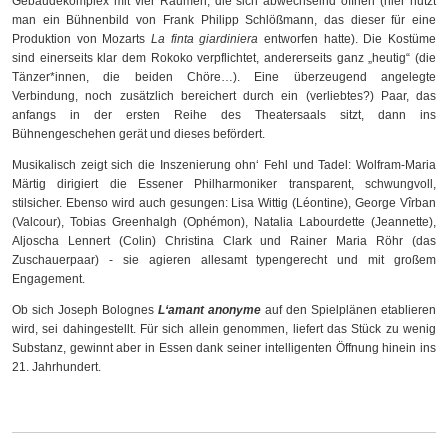
Gebäudekomplex mit vier Räumen, die sich abwechselnd öffnen (hier nutzt
man ein Bühnenbild von Frank Philipp Schlößmann, das dieser für eine
Produktion von Mozarts
La finta giardiniera
entworfen hatte). Die Kostüme
sind einerseits klar dem Rokoko verpflichtet, andererseits ganz „heutig“ (die
Tänzer*innen, die beiden Chöre…). Eine überzeugend angelegte
Verbindung, noch zusätzlich bereichert durch ein (verliebtes?) Paar, das
anfangs in der ersten Reihe des Theatersaals sitzt, dann ins
Bühnengeschehen gerät und dieses befördert.
Musikalisch zeigt sich die Inszenierung ohn‘ Fehl und Tadel: Wolfram-Maria
Märtig dirigiert die Essener Philharmoniker transparent, schwungvoll,
stilsicher. Ebenso wird auch gesungen: Lisa Wittig (Léontine), George Vîrban
(Valcour), Tobias Greenhalgh (Ophémon), Natalia Labourdette (Jeannette),
Aljoscha Lennert (Colin) Christina Clark und Rainer Maria Röhr (das
Zuschauerpaar) - sie agieren allesamt typengerecht und mit großem
Engagement.
Ob sich Joseph Bolognes
L‘amant anonyme
auf den Spielplänen etablieren
wird, sei dahingestellt. Für sich allein genommen, liefert das Stück zu wenig
Substanz, gewinnt aber in Essen dank seiner intelligenten Öffnung hinein ins
21. Jahrhundert.