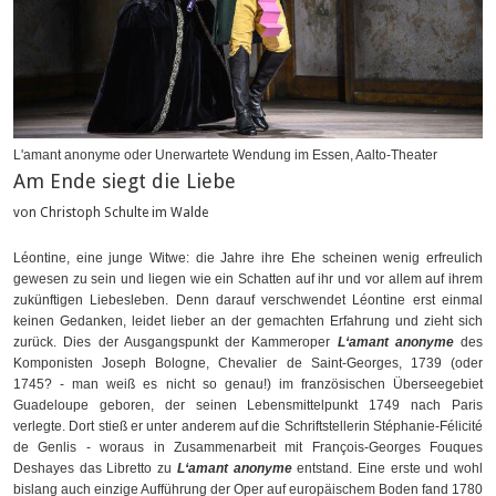
L'amant anonyme oder Unerwartete Wendung im Essen, Aalto-Theater
Am Ende siegt die Liebe
von Christoph Schulte im Walde
Léontine, eine junge Witwe: die Jahre ihre Ehe scheinen wenig erfreulich
gewesen zu sein und liegen wie ein Schatten auf ihr und vor allem auf ihrem
zukünftigen Liebesleben. Denn darauf verschwendet Léontine erst einmal
keinen Gedanken, leidet lieber an der gemachten Erfahrung und zieht sich
zurück. Dies der Ausgangspunkt der Kammeroper
L‘amant anonyme
des
Komponisten Joseph Bologne, Chevalier de Saint-Georges, 1739 (oder
1745? - man weiß es nicht so genau!) im französischen Überseegebiet
Guadeloupe geboren, der seinen Lebensmittelpunkt 1749 nach Paris
verlegte. Dort stieß er unter anderem auf die Schriftstellerin Stéphanie-Félicité
de Genlis - woraus in Zusammenarbeit mit Fran
ç
ois-Georges Fouques
Deshayes das Libretto zu
L‘amant anonyme
entstand. Eine erste und wohl
bislang auch einzige Aufführung der Oper auf europäischem Boden fand 1780