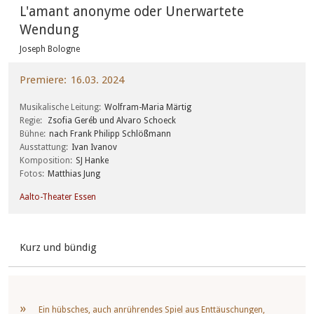
L'amant anonyme oder Unerwartete
Wendung
Joseph Bologne
Premiere
16.03. 2024
Musikalische Leitung
Wolfram-Maria Märtig
Regie
Zsofia Geréb und Alvaro Schoeck
Bühne
nach Frank Philipp Schlößmann
Ausstattung
Ivan Ivanov
Komposition
SJ Hanke
Fotos
Matthias Jung
Aalto-Theater Essen
Kurz und bündig
Ein hübsches, auch anrührendes Spiel aus Enttäuschungen,