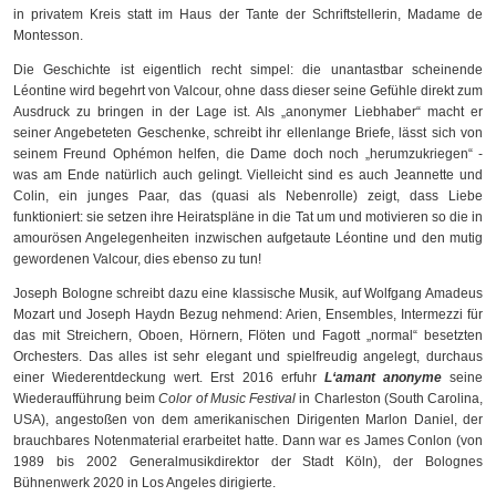
in privatem Kreis statt im Haus der Tante der Schriftstellerin, Madame de
Montesson.
Die Geschichte ist eigentlich recht simpel: die unantastbar scheinende
Léontine wird begehrt von Valcour, ohne dass dieser seine Gefühle direkt zum
Ausdruck zu bringen in der Lage ist. Als „anonymer Liebhaber“ macht er
seiner Angebeteten Geschenke, schreibt ihr ellenlange Briefe, lässt sich von
seinem Freund Ophémon helfen, die Dame doch noch „herumzukriegen“ -
was am Ende natürlich auch gelingt. Vielleicht sind es auch Jeannette und
Colin, ein junges Paar, das (quasi als Nebenrolle) zeigt, dass Liebe
funktioniert: sie setzen ihre Heiratspläne in die Tat um und motivieren so die in
amourösen Angelegenheiten inzwischen aufgetaute Léontine und den mutig
gewordenen Valcour, dies ebenso zu tun!
Joseph Bologne schreibt dazu eine klassische Musik, auf Wolfgang Amadeus
Mozart und Joseph Haydn Bezug nehmend: Arien, Ensembles, Intermezzi für
das mit Streichern, Oboen, Hörnern, Flöten und Fagott „normal“ besetzten
Orchesters. Das alles ist sehr elegant und spielfreudig angelegt, durchaus
einer Wiederentdeckung wert. Erst 2016 erfuhr
L‘amant anonyme
seine
Wiederaufführung beim
Color of Music Festival
in Charleston (South Carolina,
USA), angestoßen von dem amerikanischen Dirigenten Marlon Daniel, der
brauchbares Notenmaterial erarbeitet hatte. Dann war es James Conlon (von
1989 bis 2002 Generalmusikdirektor der Stadt Köln), der Bolognes
Bühnenwerk 2020 in Los Angeles dirigierte.