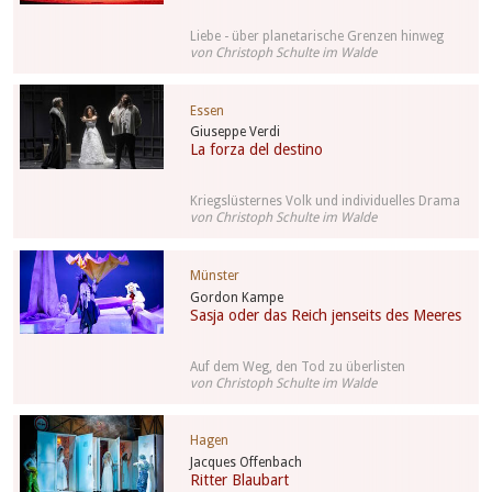
Liebe - über planetarische Grenzen hinweg
von Christoph Schulte im Walde
Essen
Giuseppe Verdi
La forza del destino
Kriegslüsternes Volk und individuelles Drama
von Christoph Schulte im Walde
Münster
Gordon Kampe
Sasja oder das Reich jenseits des Meeres
Auf dem Weg, den Tod zu überlisten
von Christoph Schulte im Walde
Hagen
Jacques Offenbach
Ritter Blaubart