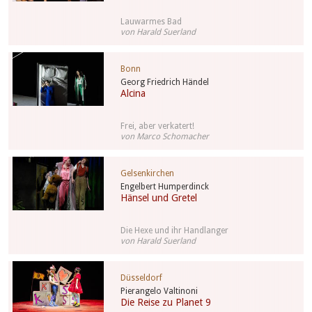
Lauwarmes Bad
von Harald Suerland
Bonn
Georg Friedrich Händel
Alcina
Frei, aber verkatert!
von Marco Schomacher
Gelsenkirchen
Engelbert Humperdinck
Hänsel und Gretel
Die Hexe und ihr Handlanger
von Harald Suerland
Düsseldorf
Pierangelo Valtinoni
Die Reise zu Planet 9