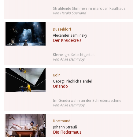
Strahlende Stimmen im maroden Kaufhaus
von Harald Suerland
Düsseldorf
Alexander Zemlinsky
Der Kreidekreis
Kleine, große Lichtgestalt
von Anke Demirsoy
Köln
Georg Friedrich Händel
Orlando
Im Genderwahn an der Schreibmaschine
von Anke Demirsoy
Dortmund
Johann Strauß
Die Fledermaus