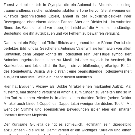
Zuerst verliebt er sich in Olympia, die ein Automat ist. Veronika Lee singt
traumwandlerisch sicher, schleudert stählerne Töne hervor. Sie ist weniger ein
kunstvoll geschmiedetes Objekt, ähnelt in der Rücksichtslosigkeit ihrer
Bewegungen eher einem kleinen Panzer. Aber der Dichter ist - im wahrsten
Sinne des Wortes - blind vor Liebe, hört nicht auf die Muse, seine ständige
Begleitung, die ihn aufzubauen und vor Fehlern zu bewahren versucht.
Dann steht ein Flügel auf Thilo Ullrichs weitgehend leerer Bühne. Der ist ein
perfektes Bild für das Geschehen: Antonias Vater will sie fernhalten von allen
Kontakten, denn Singen könnte ihr Todesurteil sein. Der Flügel symbolisiert
Antonias ungebrochene Liebe zur Musik, ist aber zugleich ihr Versteck, ihr
Krankenbett und letztendlich ihr Sarg - ein verblüffender, großartiger Einfall
des Regieteams. Dusica Bijelic strahlt eine beängstigende Todesgewissheit
aus, lässt aber ihre Gefühle nur sehr dosiert aufblitzen.
Hier hat Evgueniy Alexiev als Doktor Mirakel einen markanten Auftritt. Mal
flüsternd, mal drohend versucht er Antonia zum Singen zu verleiten und so in
den Tod zu treiben. Alexiev ist in allen seinen dunklen Rollen (neben Doktor
Mirakel auch Lindorf, Coppélius, Dappertutto) weniger der düstere Teufel. Mit
wendiger Stimme und ebensolchen Bewegungen ist er eher ein smarter,
überaus flexibler Mephisto.
Der Kurtisane Giulietta gelingt es schließlich, Hoffmann sein Spiegelbild
abzuluchsen - die Muse. Damit verliert er ein wichtiges Korrektiv und einen