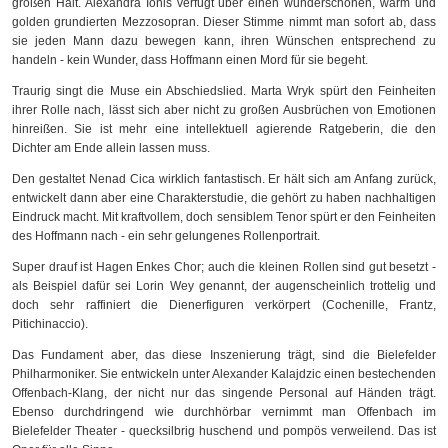
großen Halt. Alexandra Ionis verfügt über einen wunderschönen, warm und
golden grundierten Mezzosopran. Dieser Stimme nimmt man sofort ab, dass
sie jeden Mann dazu bewegen kann, ihren Wünschen entsprechend zu
handeln - kein Wunder, dass Hoffmann einen Mord für sie begeht.
Traurig singt die Muse ein Abschiedslied. Marta Wryk spürt den Feinheiten
ihrer Rolle nach, lässt sich aber nicht zu großen Ausbrüchen von Emotionen
hinreißen. Sie ist mehr eine intellektuell agierende Ratgeberin, die den
Dichter am Ende allein lassen muss.
Den gestaltet Nenad Cica wirklich fantastisch. Er hält sich am Anfang zurück,
entwickelt dann aber eine Charakterstudie, die gehört zu haben nachhaltigen
Eindruck macht. Mit kraftvollem, doch sensiblem Tenor spürt er den Feinheiten
des Hoffmann nach - ein sehr gelungenes Rollenportrait.
Super drauf ist Hagen Enkes Chor; auch die kleinen Rollen sind gut besetzt -
als Beispiel dafür sei Lorin Wey genannt, der augenscheinlich trottelig und
doch sehr raffiniert die Dienerfiguren verkörpert (Cochenille, Frantz,
Pitichinaccio).
Das Fundament aber, das diese Inszenierung trägt, sind die Bielefelder
Philharmoniker. Sie entwickeln unter Alexander Kalajdzic einen bestechenden
Offenbach-Klang, der nicht nur das singende Personal auf Händen trägt.
Ebenso durchdringend wie durchhörbar vernimmt man Offenbach im
Bielefelder Theater - quecksilbrig huschend und pompös verweilend. Das ist