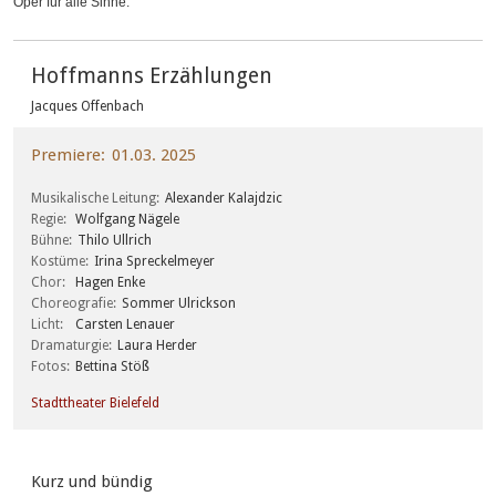
Oper für alle Sinne.
Hoffmanns Erzählungen
Jacques Offenbach
Premiere
01.03. 2025
Musikalische Leitung
Alexander Kalajdzic
Regie
Wolfgang Nägele
Bühne
Thilo Ullrich
Kostüme
Irina Spreckelmeyer
Chor
Hagen Enke
Choreografie
Sommer Ulrickson
Licht
Carsten Lenauer
Dramaturgie
Laura Herder
Fotos
Bettina Stöß
Stadttheater Bielefeld
Kurz und bündig