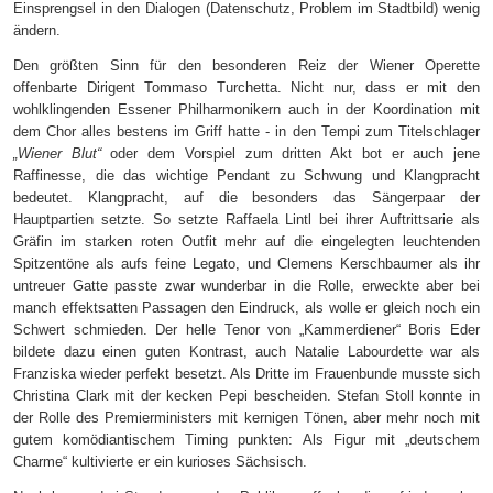
Einsprengsel in den Dialogen (Datenschutz, Problem im Stadtbild) wenig
ändern.
Den größten Sinn für den besonderen Reiz der Wiener Operette
offenbarte Dirigent Tommaso Turchetta. Nicht nur, dass er mit den
wohlklingenden Essener Philharmonikern auch in der Koordination mit
dem Chor alles bestens im Griff hatte - in den Tempi zum Titelschlager
„Wiener Blut“
oder dem Vorspiel zum dritten Akt bot er auch jene
Raffinesse, die das wichtige Pendant zu Schwung und Klangpracht
bedeutet. Klangpracht, auf die besonders das Sängerpaar der
Hauptpartien setzte. So setzte Raffaela Lintl bei ihrer Auftrittsarie als
Gräfin im starken roten Outfit mehr auf die eingelegten leuchtenden
Spitzentöne als aufs feine Legato, und Clemens Kerschbaumer als ihr
untreuer Gatte passte zwar wunderbar in die Rolle, erweckte aber bei
manch effektsatten Passagen den Eindruck, als wolle er gleich noch ein
Schwert schmieden. Der helle Tenor von „Kammerdiener“ Boris Eder
bildete dazu einen guten Kontrast, auch Natalie Labourdette war als
Franziska wieder perfekt besetzt. Als Dritte im Frauenbunde musste sich
Christina Clark mit der kecken Pepi bescheiden. Stefan Stoll konnte in
der Rolle des Premierministers mit kernigen Tönen, aber mehr noch mit
gutem komödiantischem Timing punkten: Als Figur mit „deutschem
Charme“ kultivierte er ein kurioses Sächsisch.