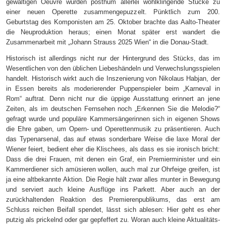
gewaltigen Oeuvre wurden posthum allerlei wohlklingende Stücke zu
einer neuen Operette zusammengepuzzelt. Pünktlich zum 200.
Geburtstag des Komponisten am 25. Oktober brachte das Aalto-Theater
die Neuproduktion heraus; einen Monat später erst wandert die
Zusammenarbeit mit „Johann Strauss 2025 Wien“ in die Donau-Stadt.
Historisch ist allerdings nicht nur der Hintergrund des Stücks, das im
Wesentlichen von den üblichen Liebeshändeln und Verwechslungsspielen
handelt. Historisch wirkt auch die Inszenierung von Nikolaus Habjan, der
in Essen bereits als moderierender Puppenspieler beim „Karneval in
Rom“ auftrat. Denn nicht nur die üppige Ausstattung erinnert an jene
Zeiten, als im deutschen Fernsehen noch „Erkennen Sie die Melodie?“
gefragt wurde und populäre Kammersängerinnen sich in eigenen Shows
die Ehre gaben, um Opern- und Operettenmusik zu präsentieren. Auch
das Typenarsenal, das auf etwas sonderbare Weise die laxe Moral der
Wiener feiert, bedient eher die Klischees, als dass es sie ironisch bricht:
Dass die drei Frauen, mit denen ein Graf, ein Premierminister und ein
Kammerdiener sich amüsieren wollen, auch mal zur Ohrfeige greifen, ist
ja eine altbekannte Aktion. Die Regie hält zwar alles munter in Bewegung
und serviert auch kleine Ausflüge ins Parkett. Aber auch an der
zurückhaltenden Reaktion des Premierenpublikums, das erst am
Schluss reichen Beifall spendet, lässt sich ablesen: Hier geht es eher
putzig als prickelnd oder gar gepfeffert zu. Woran auch kleine Aktualitäts-