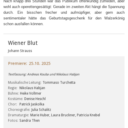
Nach knapp drei Stunden war das Publikum offenkundig zufrieden, aber
wohl auch operettengesättigt: Gerade im zweiten Akt hängt die Spannung
durch. Ein bisschen frecher und aufmüpfiger, aber gern auch
sentimentaler hätte das Geburtstagsgeschenk für den Walzerkönig
schon ausfallen können.
Wiener Blut
Johann Strauss
Premiere
25.10. 2025
Textfassung: Andreas Kouba und Nikolaus Habjan
Musikalische Leitung
Tommaso Turchetta
Regie
Nikolaus Habjan
Bühne
Heike Vollmer
Kostüme
Denise Heschl
Chor
Patrick Jaskolka
Choreografie
Julia Schalitz
Dramaturgie
Marie Huber, Laura Bruckner, Patricia Knebel
Fotos
Sandra Then