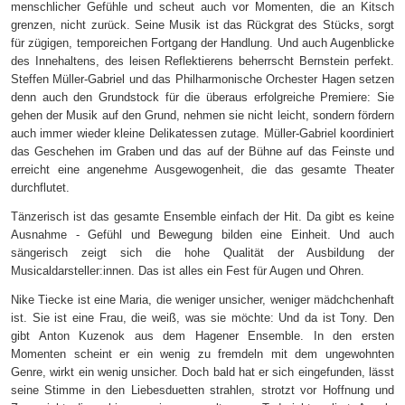
menschlicher Gefühle und scheut auch vor Momenten, die an Kitsch
grenzen, nicht zurück. Seine Musik ist das Rückgrat des Stücks, sorgt
für zügigen, temporeichen Fortgang der Handlung. Und auch Augenblicke
des Innehaltens, des leisen Reflektierens beherrscht Bernstein perfekt.
Steffen Müller-Gabriel und das Philharmonische Orchester Hagen setzen
denn auch den Grundstock für die überaus erfolgreiche Premiere: Sie
gehen der Musik auf den Grund, nehmen sie nicht leicht, sondern fördern
auch immer wieder kleine Delikatessen zutage. Müller-Gabriel koordiniert
das Geschehen im Graben und das auf der Bühne auf das Feinste und
erreicht eine angenehme Ausgewogenheit, die das gesamte Theater
durchflutet.
Tänzerisch ist das gesamte Ensemble einfach der Hit. Da gibt es keine
Ausnahme - Gefühl und Bewegung bilden eine Einheit. Und auch
sängerisch zeigt sich die hohe Qualität der Ausbildung der
Musicaldarsteller:innen. Das ist alles ein Fest für Augen und Ohren.
Nike Tiecke ist eine Maria, die weniger unsicher, weniger mädchchenhaft
ist.
Sie ist eine Frau, die weiß, was sie möchte: Und da ist Tony.
Den
gibt Anton Kuzenok aus dem Hagener Ensemble. In den ersten
Momenten scheint er ein wenig zu fremdeln mit dem ungewohnten
Genre, wirkt ein wenig unsicher. Doch bald hat er sich eingefunden, lässt
seine Stimme in den Liebesduetten strahlen, strotzt vor Hoffnung und