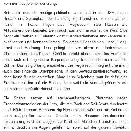
kommen aus je einer der Gangs.
Betrachtet man die heutige politische Landschaft in den USA, liegen
Brisanz und Sprengkraft der Handlung von Bernsteins Musical auf der
Hand. Im Theater Hagen lässt Regisseurin Yara Hassan alle
Aktualisierungen beiseite. Denn auch aus sich heraus ist die
West Side
Story
ein Werben für Toleranz - dafür, Andersdenkende und -lebende zu
akzeptieren und kennenzulernen. So erzählt Hassan von Liebe, Hass,
Frust und Hoffnung. Das gelingt ihr vor allem mit fantastischen
Choreografien, die all’ diese Gefühle perfekt übermitteln. Das Ensemble
tanzt sich mit ungeheurer Körperspannung förmlich die Seele auf die
Bühne. Das ist großartig anzusehen. Die Regisseurin integriert charmant
auch das singende Opernpersonal in den Bewegungsüberschwang, so
dass keine Brüche entstehen. Mara Lena Schönborn baut ihr dafür eine
Stahlkonstruktion auf die Bühne, die sowohl ein Vorstadtgefängnis wie
auch streng behütete Heimat sein kann.
Die Sharks setzen auf lateinamerikanische Rhythmen gegen
Standardtanzmelodien der Jets, die mit Rock-and-Roll-Beats durchsetzt
sind. Hätte Leonard Bernstein Hip-Hop gekannt, wäre der mit Sicherheit
auch aufgegriffen worden. Gerade durch Hassans tanzdominierte
Inszenierung wird die suggestive Kraft der Melodien Bernsteins noch
einmal deutlich vor Augen geführt: Er spielt auf der ganzen Klaviatur