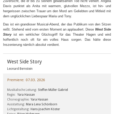
Zuversicht, die er bis zu seinem gewaltsamen Tod nicht verliert. Angela
Davis punktet als Anita mit warmem, glutvollen Mezzo, ist hin- und
hergerissen zwischen Trauer um den Mord am Geliebten und Mitleid mit
dem unglücklichen Liebespaar Maria und Tony.
Das ist ein grandioser Musical-Abend, der das Publikum von den Sitzen
reißt. Stehend wird vom ersten Moment an applaudiert. Diese
West Side
Story
ist ein wirklicher Glücksgriff für das Theater Hagen und wird
hoffentlich noch oft für ein volles Haus sorgen. Das hätte diese
Inszenierung nämlich absolut verdient.
West Side Story
Leonard Bernstein
Premiere
07.03. 2026
Musikalische Leitung
Steffen Müller Gabriel
Regie
Yara Hassan
Choreographie
Yara Hassan
Ausstattung
Mara Lena Schönborn
Lichtgestaltung
Hans-Joachim Köster
Fotos
Björn Hickmann