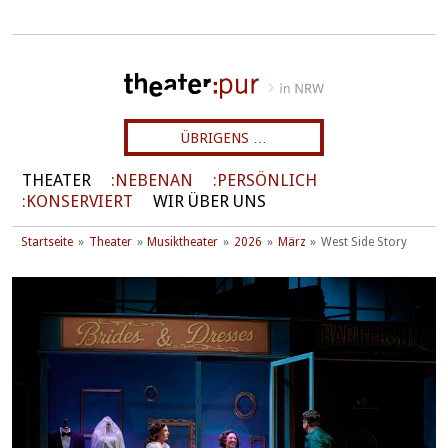
ÜBRIGENS …
THEATER
NEBENAN
PERSÖNLICH
KONSERVIERT
WIR ÜBER UNS
Startseite
Theater
Musiktheater
2026
März
West Side Story