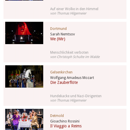
Auf einer Wolke in den Himmel
von Thomas Hilgemeier
Dortmund
Sarah Nemtsov
We (Wir)
Menschlichkeit verboten
von Christoph Schulte im Walde
Gelsenkirchen
Wolfgang Amadeus Mozart
Die Zauberflöte
Hundekacke und Nazi-Dirigenten
von Thomas Hilgemeier
Detmold
Gioachino Rossini
Il Viaggio a Reims