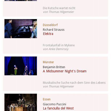
Die Kutsche wartet nicht
von Thomas Hilgemeier
Düsseldorf
Richard Strauss
Elektra
Frontalunfall in Mykene
von Anke Demirsoy
Münster
Benjamin Britten
A Midsummer Night's Dream
Musikalische Suche nach dem Sinn des Lebens
von Thomas Hilgemeier
Essen
Giacomo Puccini
La fanciulla del West