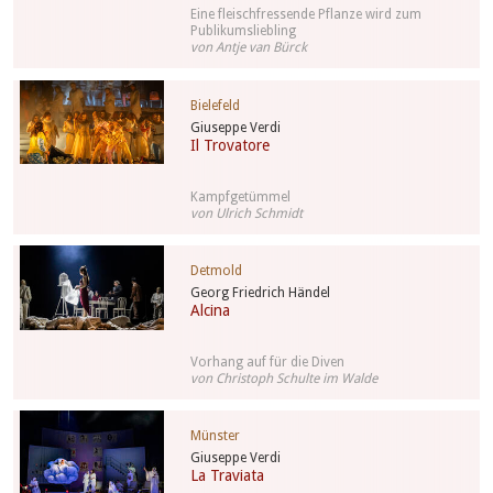
Eine fleischfressende Pflanze wird zum
Publikumsliebling
von Antje van Bürck
Bielefeld
Giuseppe Verdi
Il Trovatore
Kampfgetümmel
von Ulrich Schmidt
Detmold
Georg Friedrich Händel
Alcina
Vorhang auf für die Diven
von Christoph Schulte im Walde
Münster
Giuseppe Verdi
La Traviata