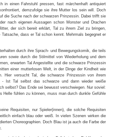
h in einen Fahrstuhl pressen, fast märchenhaft antiquiert
nfrontiert, demzufolge sie ihre Mutter los sein will. Doch
uf die Suche nach der schwarzen Prinzessin. Dabei trifft sie
ter, der nach eigenen Aussagen schon Monster und Drachen
ter, der sich bereit erklärt, Tal zu ihrem Ziel zu bringen,
e Tatsache, dass er Tal schon kennt. Mehrmals begegnet er
terhalten durch ihre Sprach- und Bewegungskomik, die teils
guren sowie durch die Stilmittel von Wiederholung und dem
en, erwarten Tal Angestellte und die schwarze Prinzessin
itten einer mutterlosen Welt, in der Dinge der Kindheit wie
n. Hier versucht Tal, die schwarze Prinzessin von ihrem
. - Ist Tal selbst das schwarze und dann wieder weiße
ch selbst? Das Ende sei bewusst verschwiegen. Nur soviel:
as Helle fühlen zu können, muss man durch dunkle Gefühle
eine Requisiten, nur Spieler(innen), die solche Requisiten
itlich einfach blau oder weiß. In vielen Szenen wirken die
dierten Choreographien. Doch Blau ist ja auch die Farbe der
k.