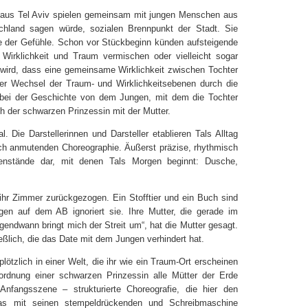
 aus Tel Aviv spielen gemeinsam mit jungen Menschen aus
chland sagen würde, sozialen Brennpunkt der Stadt. Sie
se der Gefühle. Schon vor Stückbeginn künden aufsteigende
irklichkeit und Traum vermischen oder vielleicht sogar
wird, dass eine gemeinsame Wirklichkeit zwischen Tochter
eser Wechsel der Traum- und Wirklichkeitsebenen durch die
 bei der Geschichte von dem Jungen, mit dem die Tochter
ch der schwarzen Prinzessin mit der Mutter.
Die Darstellerinnen und Darsteller etablieren Tals Alltag
isch anmutenden Choreographie. Äußerst präzise, rhythmisch
genstände dar, mit denen Tals Morgen beginnt: Dusche,
f ihr Zimmer zurückgezogen. Ein Stofftier und ein Buch sind
gen auf dem AB ignoriert sie. Ihre Mutter, die gerade im
rgendwann bringt mich der Streit um“, hat die Mutter gesagt.
eßlich, die das Date mit dem Jungen verhindert hat.
ötzlich in einer Welt, die ihr wie ein Traum-Ort erscheinen
ordnung einer schwarzen Prinzessin alle Mütter der Erde
Anfangsszene – strukturierte Choreografie, die hier den
 das mit seinen stempeldrückenden und Schreibmaschine