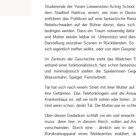
Studierende der Yoram Loewenstein Acting School
dem Stadtteil Hatikva, einem, wie man in Deuts
entführen das Publikum auf eine fantastische Rei
Nebelschwaden auf der Bühne davon, dass sich W
bedingen werden. Dass ein Traum notwendig dafür 
und Mutter wieder lebbar ist. Unterstützt wird di
Darstellung einzelner Szenen in Rückblenden: So
sich eigentlich treffen wollte, oder von dem Gesprä
Im Zentrum der Geschichte steht das Mädchen Tal. 
anhand einer funktionalistisch, fast schon fantast
und minimalistisch stellen die SpielerInnen Ge
Wasserhahn, Spiegel, Fensterbrett.
Tal hat sich nach einem Streit mit ihrer Mutter au
ihre Gefährten. Das Telefonklingeln und die Ansa
Krankenhaus ist, will sie nicht sehen oder hören. „I
Und wenn schon, denkt Tal. Die Mutter war es schli
Über diesen Gedanken schläft sie ein und erwacht pl
muss: denn hier, in diesem Reich, sollen auf An
verschwinden. Durch eine - ähnlich wie in der 
Bürokratieapparat eines Meldeamtes etabliert,