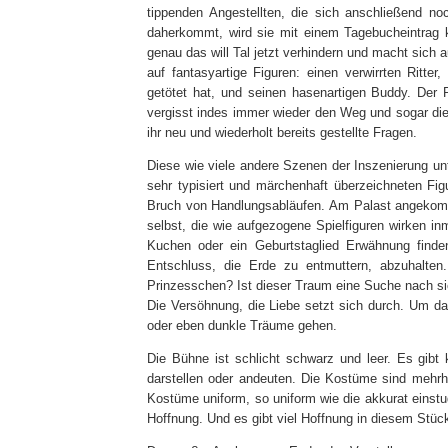
tippenden Angestellten, die sich anschließend noc
daherkommt, wird sie mit einem Tagebucheintrag ko
genau das will Tal jetzt verhindern und macht sich a
auf fantasyartige Figuren: einen verwirrten Rit
getötet hat, und seinen hasenartigen Buddy. Der Rit
vergisst indes immer wieder den Weg und sogar di
ihr neu und wiederholt bereits gestellte Fragen.
Diese wie viele andere Szenen der Inszenierung un
sehr typisiert und märchenhaft überzeichneten Fi
Bruch von Handlungsabläufen. Am Palast angekomm
selbst, die wie aufgezogene Spielfiguren wirken inm
Kuchen oder ein Geburtstaglied Erwähnung finde
Entschluss, die Erde zu entmuttern, abzuhalten
Prinzesschen? Ist dieser Traum eine Suche nach si
Die Versöhnung, die Liebe setzt sich durch. Um d
oder eben dunkle Träume gehen.
Die Bühne ist schlicht schwarz und leer. Es gibt k
darstellen oder andeuten. Die Kostüme sind mehrhe
Kostüme uniform, so uniform wie die akkurat einstu
Hoffnung. Und es gibt viel Hoffnung in diesem Stüc