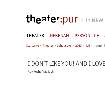
THEATER
NEBENAN
PERSÖNLICH
Startseite
Theater
Schauspiel
2013
Juli
I don’t l
I DON’T LIKE YOU! AND I LOV
Roy Reshef Maliach