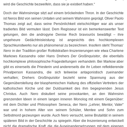
wird die Geschichte bezweifeln, dass sie je existiert haben.“
Doch der Wahnsinnige sitzt auf einem bröckelnden Thron. In der Geschichte
ist Neros Bild von seinen Untaten und seinem Wahnsinn geprägt. Oliver Paolo
Thomas zeigt auf, dass seine Persönlichkeit vielschichtiger war als unser
tradiertes Bild vermuten lässt. Dem Regisseur ist ein bemerkenswerter Text
gelungen, den die androgyne Denise Rech bravourös bewältigt – ihre
ungeheure Gedächtnisleistung ist angesichts des hochkomplexen
Sprachkunstwerks nur als phänomenal zu bezeichnen. Insofern steht Thomas‘
Nero
in der Tradition großer Rottststraßen-Inszenierungen wie etwa Charlene
Markows
Kassandra
oder Hans Drehers
Der Großinquisitor
, die ebenfalls
hochkomplexe philosophische Fragestellungen verhandeln. Bei Markow aber
gibt es einerseits die Priesterin und andererseits die ihr Leben reflektierende
Privatperson Kassandra, die sich teilweise antagonistisch zueinander
verhalten; Drehers
Großinquisitor
bezieht seine Spannung aus der
Gegenüberstellung der blasphemischen Haltung des offiziellen Vertreters der
katholischen Kirche und der Duldsamkeit des ihm begegnenden Jesus
Christus. Auch Nero diskutiert seine provokanten, an den Wahnsinn
grenzenden Ideen in einem langen inneren Monolog mit einem Gegenüber:
mit dem Dichter und Philosophen Seneca, der Nero „Lehrer, Mentor, Vater“
war und in hohem Alter von seinem Schüler, Mentee und Sohn zum
Selbstmord gezwungen wurde. Auch Nero versucht, seine Brutalität in seinem
späteren Bild in der Geschichte zu spiegeln. Aber die Inszenierung entwickelt
nicht die dramatische Kraft, die die Auseinandersetzungen mit dem eigenen