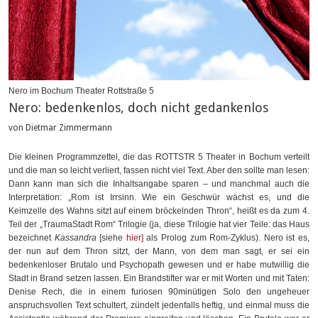
Nero im Bochum Theater Rottstraße 5
Nero: bedenkenlos, doch nicht gedankenlos
von Dietmar Zimmermann
Die kleinen Programmzettel, die das ROTTSTR 5 Theater in Bochum verteilt
und die man so leicht verliert, fassen nicht viel Text. Aber den sollte man lesen:
Dann kann man sich die Inhaltsangabe sparen – und manchmal auch die
Interpretation: „Rom ist Irrsinn. Wie ein Geschwür wächst es, und die
Keimzelle des Wahns sitzt auf einem bröckelnden Thron“, heißt es da zum 4.
Teil der „TraumaStadt Rom“ Trilogie (ja, diese Trilogie hat vier Teile: das Haus
bezeichnet
Kassandra
[siehe
hier]
als Prolog zum Rom-Zyklus). Nero ist es,
der nun auf dem Thron sitzt, der Mann, von dem man sagt, er sei ein
bedenkenloser Brutalo und Psychopath gewesen und er habe mutwillig die
Stadt in Brand setzen lassen. Ein Brandstifter war er mit Worten und mit Taten:
Denise Rech, die in einem furiosen 90minütigen Solo den ungeheuer
anspruchsvollen Text schultert, zündelt jedenfalls heftig, und einmal muss die