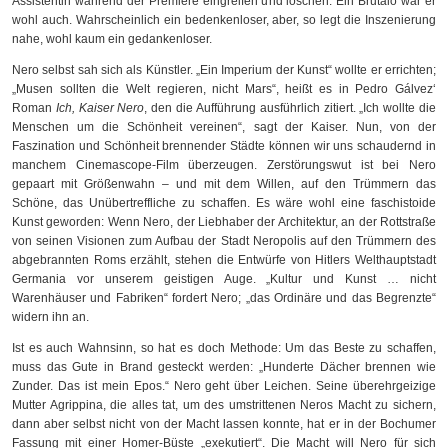
Assistentin während der Premiere eingreifen und löschen. Ein Brutalo war er
wohl auch. Wahrscheinlich ein bedenkenloser, aber, so legt die Inszenierung
nahe, wohl kaum ein gedankenloser.
Nero selbst sah sich als Künstler. „Ein Imperium der Kunst“ wollte er errichten;
„Musen sollten die Welt regieren, nicht Mars“, heißt es in Pedro Gálvez‘
Roman
Ich, Kaiser Nero
, den die Aufführung ausführlich zitiert. „Ich wollte die
Menschen um die Schönheit vereinen“, sagt der Kaiser. Nun, von der
Faszination und Schönheit brennender Städte können wir uns schaudernd in
manchem Cinemascope-Film überzeugen. Zerstörungswut ist bei Nero
gepaart mit Größenwahn – und mit dem Willen, auf den Trümmern das
Schöne, das Unübertreffliche zu schaffen. Es wäre wohl eine faschistoide
Kunst geworden: Wenn Nero, der Liebhaber der Architektur, an der Rottstraße
von seinen Visionen zum Aufbau der Stadt Neropolis auf den Trümmern des
abgebrannten Roms erzählt, stehen die Entwürfe von Hitlers Welthauptstadt
Germania vor unserem geistigen Auge. „Kultur und Kunst … nicht
Warenhäuser und Fabriken“ fordert Nero; „das Ordinäre und das Begrenzte“
widern ihn an.
Ist es auch Wahnsinn, so hat es doch Methode: Um das Beste zu schaffen,
muss das Gute in Brand gesteckt werden: „Hunderte Dächer brennen wie
Zunder. Das ist mein Epos.“ Nero geht über Leichen. Seine überehrgeizige
Mutter Agrippina, die alles tat, um des umstrittenen Neros Macht zu sichern,
dann aber selbst nicht von der Macht lassen konnte, hat er in der Bochumer
Fassung mit einer Homer-Büste „exekutiert“. Die Macht will Nero für sich