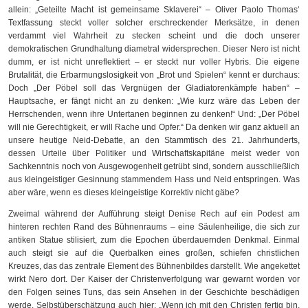
allein: „Geteilte Macht ist gemeinsame Sklaverei“ – Oliver Paolo Thomas‘
Textfassung steckt voller solcher erschreckender Merksätze, in denen
verdammt viel Wahrheit zu stecken scheint und die doch unserer
demokratischen Grundhaltung diametral widersprechen. Dieser Nero ist nicht
dumm, er ist nicht unreflektiert – er steckt nur voller Hybris. Die eigene
Brutalität, die Erbarmungslosigkeit von „Brot und Spielen“ kennt er durchaus:
Doch „Der Pöbel soll das Vergnügen der Gladiatorenkämpfe haben“ –
Hauptsache, er fängt nicht an zu denken: „Wie kurz wäre das Leben der
Herrschenden, wenn ihre Untertanen beginnen zu denken!“ Und: „Der Pöbel
will nie Gerechtigkeit, er will Rache und Opfer.“ Da denken wir ganz aktuell an
unsere heutige Neid-Debatte, an den Stammtisch des 21. Jahrhunderts,
dessen Urteile über Politiker und Wirtschaftskapitäne meist weder von
Sachkenntnis noch von Ausgewogenheit getrübt sind, sondern ausschließlich
aus kleingeistiger Gesinnung stammendem Hass und Neid entspringen. Was
aber wäre, wenn es dieses kleingeistige Korrektiv nicht gäbe?
Zweimal während der Aufführung steigt Denise Rech auf ein Podest am
hinteren rechten Rand des Bühnenraums – eine Säulenheilige, die sich zur
antiken Statue stilisiert, zum die Epochen überdauernden Denkmal. Einmal
auch steigt sie auf die Querbalken eines großen, schiefen christlichen
Kreuzes, das das zentrale Element des Bühnenbildes darstellt. Wie angekettet
wirkt Nero dort. Der Kaiser der Christenverfolgung war gewarnt worden vor
den Folgen seines Tuns, das sein Ansehen in der Geschichte beschädigen
werde. Selbstüberschätzung auch hier: „Wenn ich mit den Christen fertig bin,