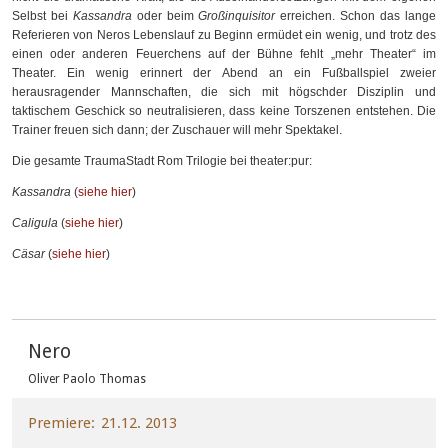
Selbst bei
Kassandra
oder beim
Großinquisitor
erreichen. Schon das lange
Referieren von Neros Lebenslauf zu Beginn ermüdet ein wenig, und trotz des
einen oder anderen Feuerchens auf der Bühne fehlt „mehr Theater“ im
Theater. Ein wenig erinnert der Abend an ein Fußballspiel zweier
herausragender Mannschaften, die sich mit högschder Disziplin und
taktischem Geschick so neutralisieren, dass keine Torszenen entstehen. Die
Trainer freuen sich dann; der Zuschauer will mehr Spektakel.
Die gesamte TraumaStadt Rom Trilogie bei theater:pur:
Kassandra
(
siehe hier
)
Caligula
(
siehe hier
)
Cäsar
(
siehe hier
)
Nero
Oliver Paolo Thomas
Premiere
21.12. 2013