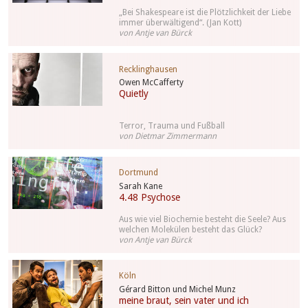
„Bei Shakespeare ist die Plötzlichkeit der Liebe
immer überwältigend“. (Jan Kott)
von Antje van Bürck
Recklinghausen
Owen McCafferty
Quietly
Terror, Trauma und Fußball
von Dietmar Zimmermann
Dortmund
Sarah Kane
4.48 Psychose
Aus wie viel Biochemie besteht die Seele? Aus
welchen Molekülen besteht das Glück?
von Antje van Bürck
Köln
Gérard Bitton und Michel Munz
meine braut, sein vater und ich