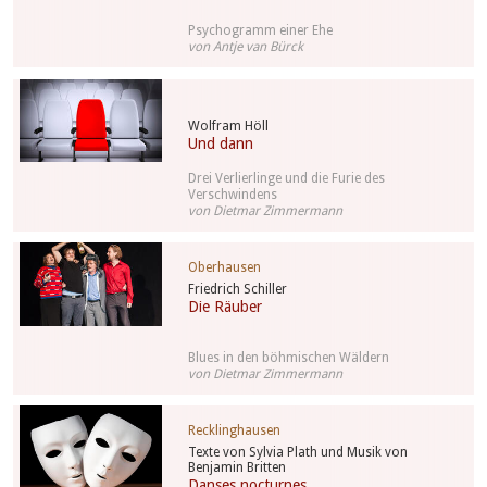
Psychogramm einer Ehe
von Antje van Bürck
Wolfram Höll
Und dann
Drei Verlierlinge und die Furie des
Verschwindens
von Dietmar Zimmermann
Oberhausen
Friedrich Schiller
Die Räuber
Blues in den böhmischen Wäldern
von Dietmar Zimmermann
Recklinghausen
Texte von Sylvia Plath und Musik von
Benjamin Britten
Danses nocturnes