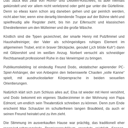
Das Stück lebt zwar von Homo- und Debilen-Klischees, ist aber niemals
gekünstelt und vor allem nicht verletzend oder geht gar unter die Gürtellinie.
Denn so etwas kann schon arg daneben gehen und gar peinlich werden,
nicht aber hier, wenn eine derartig blendende Truppe auf der Bühne steht und
spielfreudig alle Register zieht, bis hin zur Eifersucht und klassischen
Ehestreitereien um den Mülleimer und die große Wäsche.
Köstlich sind die Typen gezeichnet, der smarte Henry mit Putzfimmel und
Haushaltreiniger, der Vater als schöngeistiges ruhiges Element im
allgemeinen Trubel, erst in braver Strickjacke, geoutet („ich blöde Kuh“) dann
mit Glitzershirt und im weißen Anzug. Norbert versucht als schneidiger
Rechtsanwalt professionell Ruhe in das Verwirrspiel zu bringen.
Publikumsliebling ist eindeutig Freund Dodo, ekstatischer agierender PC-
Spiel-Anhänger, der von Anbeginn den liebenswerte Chaoten „volle Kanne“
spielt, mit ausdrucksstarker Körpersprache in beiden sexuellen
Orientierungen.
Natürlich klärt sich zum Schluss alles auf, Elsa ist wieder mit Henri versöhnt,
und Dodo bekommt ein eigenes Studierzimmer in der Wohnung von Papa
Edmont, um endlich sein Theaterstück schreiben zu können. Denn zum Ende
erscheint Max Schautzer im schulterfreien langen Brautkleid, da auch er
seinen Freund heiratet und zu ihm zieht.
Die Stimmung im ausverkauften Hause war prächtig, das traditionell eher