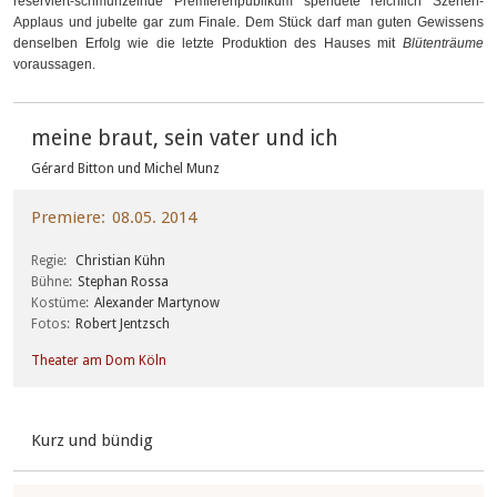
reserviert-schmunzelnde Premierenpublikum spendete reichlich Szenen-
Applaus und jubelte gar zum Finale. Dem Stück darf man guten Gewissens
denselben Erfolg wie die letzte Produktion des Hauses mit
Blütenträume
voraussagen.
meine braut, sein vater und ich
Gérard Bitton und Michel Munz
Premiere
08.05. 2014
Regie
Christian Kühn
Bühne
Stephan Rossa
Kostüme
Alexander Martynow
Fotos
Robert Jentzsch
Theater am Dom Köln
Kurz und bündig