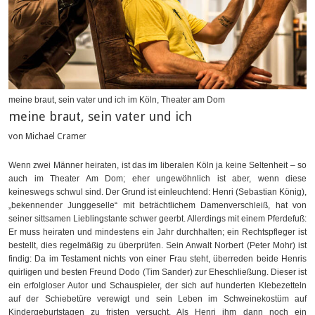
meine braut, sein vater und ich im Köln, Theater am Dom
meine braut, sein vater und ich
von Michael Cramer
Wenn zwei Männer heiraten, ist das im liberalen Köln ja keine Seltenheit – so
auch im Theater Am Dom; eher ungewöhnlich ist aber, wenn diese
keineswegs schwul sind. Der Grund ist einleuchtend: Henri (Sebastian König),
„bekennender Junggeselle“ mit beträchtlichem Damenverschleiß, hat von
seiner sittsamen Lieblingstante schwer geerbt. Allerdings mit einem Pferdefuß:
Er muss heiraten und mindestens ein Jahr durchhalten; ein Rechtspfleger ist
bestellt, dies regelmäßig zu überprüfen. Sein Anwalt Norbert (Peter Mohr) ist
findig: Da im Testament nichts von einer Frau steht, überreden beide Henris
quirligen und besten Freund Dodo (Tim Sander) zur Eheschließung. Dieser ist
ein erfolgloser Autor und Schauspieler, der sich auf hunderten Klebezetteln
auf der Schiebetüre verewigt und sein Leben im Schweinekostüm auf
Kindergeburtstagen zu fristen versucht. Als Henri ihm dann noch ein