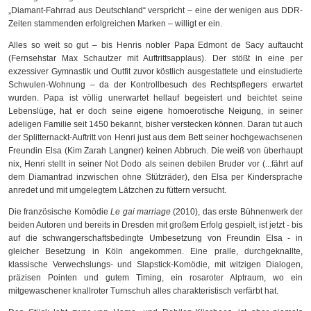
„Diamant-Fahrrad aus Deutschland“ verspricht – eine der wenigen aus DDR-
Zeiten stammenden erfolgreichen Marken – willigt er ein.
Alles so weit so gut – bis Henris nobler Papa Edmont de Sacy auftaucht
(Fernsehstar Max Schautzer mit Auftrittsapplaus). Der stößt in eine per
exzessiver Gymnastik und Outfit zuvor köstlich ausgestattete und einstudierte
Schwulen-Wohnung – da der Kontrollbesuch des Rechtspflegers erwartet
wurden. Papa ist völlig unerwartet hellauf begeistert und beichtet seine
Lebenslüge, hat er doch seine eigene homoerotische Neigung, in seiner
adeligen Familie seit 1450 bekannt, bisher verstecken können. Daran tut auch
der Splitternackt-Auftritt von Henri just aus dem Bett seiner hochgewachsenen
Freundin Elsa (Kim Zarah Langner) keinen Abbruch. Die weiß von überhaupt
nix, Henri stellt in seiner Not Dodo als seinen debilen Bruder vor (...fährt auf
dem Diamantrad inzwischen ohne Stützräder), den Elsa per Kindersprache
anredet und mit umgelegtem Lätzchen zu füttern versucht.
Die französische Komödie
Le gai marriage
(2010), das erste Bühnenwerk der
beiden Autoren und bereits in Dresden mit großem Erfolg gespielt, ist jetzt - bis
auf die schwangerschaftsbedingte Umbesetzung von Freundin Elsa - in
gleicher Besetzung in Köln angekommen. Eine pralle, durchgeknallte,
klassische Verwechslungs- und Slapstick-Komödie, mit witzigen Dialogen,
präzisen Pointen und gutem Timing, ein rosaroter Alptraum, wo ein
mitgewaschener knallroter Turnschuh alles charakteristisch verfärbt hat.