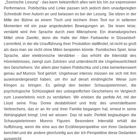
„Szenische Lesung“ - das kann bekanntlich alles sein bis hin zur expressiven
Performance. Pobitschka und Linke passen sich jedoch dem unaufgeregten
Schreibstil ihrer Autorin an und belassen es bei der Lesung. Sie sitzen in der
Mitte der Bühne an einem Tisch und reichern ihren Text nur in seltenen
Momenten mit ein paar angedeuteten Bewegungen an. Sie lesen leise;
verstärkt wird ihre Sprache durch zwei Mikrophone. Ein dramaturgisches
Mittel ohne Zweifel, denn die Halle der Alten Farbwerke in Düsseldorf-
Lierenfeld, in der die Uraufführung ihrer Produktion stattfindet, ist nicht so groß
als dass man sie nicht ohne Mikro bespielen könnte. Puristisches Spiel, leise
Sprache, aber elektronische Verstärker - das erhöht die Intensität des
Hörerlebnisses, zwingt zum Zuhören und unterstreicht die Ungeheuerlichkeit
des Geschehens. Vor allem aber haben Pobitschka und Linke bemerkenswert
genau auf Munros Text gehört. Ungeheuer intensiv müssen sie sich mit ihm
auseinandergesetzt haben, um ihn auf derart eindringliche Weise zum
Klingen zu bringen. Es gelingt den beiden Schauspielerinnen, die
psychologische Schlüssigkeit des unbegreiflichen Geschehens im Vergleich
zum Leseerlebnis noch zu verstärken. Wir erleben die perfide Art, mit der
Lloyd seine Frau Doree destabilisiert und trotz des unvorstellbaren
Verbrechens, das er an ihr und ihrer Familie begangen hat, erneut in seine
Abhängigkeit bringt. Und wir wissen: Das ist wahr. Perfekt beglaubigen die
Schauspielerinnen Munros Figuren. Besondere Intensität erhält die
Aufführung, wenn die eine aus der Erzählerperspektive von ihren Gedanken
berichtet und die andere gleichzeitig aus der Ich-Perspektive diese Gedanken
ausspricht.