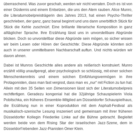
überraschend. Was zuvor geschah, werden wir nicht verraten. Doch es ist von
einer Düsternis und einem Entsetzen, die uns den Atem rauben. Alice Munro,
die Literaturnobelpreisträgerin des Jahres 2013, hat einen Psycho-Thriller
geschrieben, der ganz, ganz banal beginnt und uns dann unerbittlich Stück für
Stück die Kehle zuschnürt. Eine brillante literarische Komposition in ganz
alltäglicher Sprache. Ihre Erzählung lässt uns in unvorstellbare Abgründe
blicken. Doch so unvorstellbar diese Abgründe sein mögen, so sicher wissen
wir beim Lesen oder Hören der Geschichte: Diese Abgründe könnten sich
auch in unserer unmittelbaren Nachbarschaft auftun. Und nichts würden wir
davon ahnen.
Dabei ist Munros Geschichte alles andere als reißerisch konstruiert. Munro
erzählt völlig unaufgeregt, aber psychologisch so schlüssig, mit einer solchen
Menschenkenntnis und einem solchen Einfühlungsvermögen in ihre
Protagonisten, dass man fast vergisst, dass man es „nur“ mit Fiction zu tun hat.
Allein mit den 35 Seiten von
Dimensionen
lässt sich der Literaturnobelpreis
rechtfertigen. Geradezu kongenial hat die 32jährige Schauspielerin Viola
Pobitschka, ein früheres Ensemble-Mitglied am Düsseldorfer Schauspielhaus,
die Erzählung nun in einer Koproduktion mit dem Asphalt-Festival als
musikalisch-szenische Lesung inszeniert und gemeinsam mit ihrer früheren
Düsseldorfer Kollegin Friederike Linke auf die Bühne gebracht. Begleitet
werden beide von dem Rising Star der israelischen Jazz-Szene, dem in
Düsseldorf lebenden Jazz-Pianisten Omer Klein.