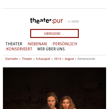
ÜBRIGENS …
THEATER
NEBENAN
PERSÖNLICH
KONSERVIERT
WIR ÜBER UNS
Startseite
Theater
Schauspiel
2014
August
Dimensionen