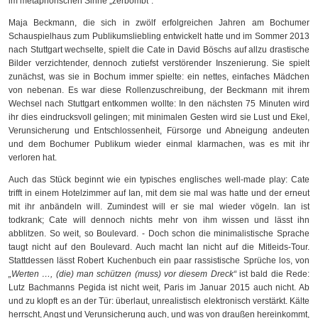
im metaphorischen Sinne „zerbombt“.
Maja Beckmann, die sich in zwölf erfolgreichen Jahren am Bochumer
Schauspielhaus zum Publikumsliebling entwickelt hatte und im Sommer 2013
nach Stuttgart wechselte, spielt die Cate in David Böschs auf allzu drastische
Bilder verzichtender, dennoch zutiefst verstörender Inszenierung. Sie spielt
zunächst, was sie in Bochum immer spielte: ein nettes, einfaches Mädchen
von nebenan. Es war diese Rollenzuschreibung, der Beckmann mit ihrem
Wechsel nach Stuttgart entkommen wollte: In den nächsten 75 Minuten wird
ihr dies eindrucksvoll gelingen; mit minimalen Gesten wird sie Lust und Ekel,
Verunsicherung und Entschlossenheit, Fürsorge und Abneigung andeuten
und dem Bochumer Publikum wieder einmal klarmachen, was es mit ihr
verloren hat.
Auch das Stück beginnt wie ein typisches englisches well-made play: Cate
trifft in einem Hotelzimmer auf Ian, mit dem sie mal was hatte und der erneut
mit ihr anbändeln will. Zumindest will er sie mal wieder vögeln. Ian ist
todkrank; Cate will dennoch nichts mehr von ihm wissen und lässt ihn
abblitzen. So weit, so Boulevard. - Doch schon die minimalistische Sprache
taugt nicht auf den Boulevard. Auch macht Ian nicht auf die Mitleids-Tour.
Stattdessen lässt Robert Kuchenbuch ein paar rassistische Sprüche los, von
„Werten …, (die) man schützen (muss) vor diesem Dreck“
ist bald die Rede:
Lutz Bachmanns Pegida ist nicht weit, Paris im Januar 2015 auch nicht. Ab
und zu klopft es an der Tür: überlaut, unrealistisch elektronisch verstärkt. Kälte
herrscht, Angst und Verunsicherung auch, und was von draußen hereinkommt,