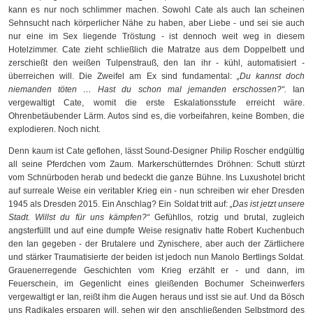
kann es nur noch schlimmer machen. Sowohl Cate als auch Ian scheinen
Sehnsucht nach körperlicher Nähe zu haben, aber Liebe - und sei sie auch
nur eine im Sex liegende Tröstung - ist dennoch weit weg in diesem
Hotelzimmer. Cate zieht schließlich die Matratze aus dem Doppelbett und
zerschießt den weißen Tulpenstrauß, den Ian ihr - kühl, automatisiert -
überreichen will. Die Zweifel am Ex sind fundamental:
„Du kannst doch
niemanden töten … Hast du schon mal jemanden erschossen?“.
Ian
vergewaltigt Cate, womit die erste Eskalationsstufe erreicht wäre.
Ohrenbetäubender Lärm. Autos sind es, die vorbeifahren, keine Bomben, die
explodieren. Noch nicht.
Denn kaum ist Cate geflohen, lässt Sound-Designer Philip Roscher endgültig
all seine Pferdchen vom Zaum. Markerschütterndes Dröhnen: Schutt stürzt
vom Schnürboden herab und bedeckt die ganze Bühne. Ins Luxushotel bricht
auf surreale Weise ein veritabler Krieg ein - nun schreiben wir eher Dresden
1945 als Dresden 2015. Ein Anschlag? Ein Soldat tritt auf:
„Das ist jetzt unsere
Stadt. Willst du für uns kämpfen?“
Gefühllos, rotzig und brutal, zugleich
angsterfüllt und auf eine dumpfe Weise resignativ hatte Robert Kuchenbuch
den Ian gegeben - der Brutalere und Zynischere, aber auch der Zärtlichere
und stärker Traumatisierte der beiden ist jedoch nun Manolo Bertlings Soldat.
Grauenerregende Geschichten vom Krieg erzählt er - und dann, im
Feuerschein, im Gegenlicht eines gleißenden Bochumer Scheinwerfers
vergewaltigt er Ian, reißt ihm die Augen heraus und isst sie auf. Und da Bösch
uns Radikales ersparen will, sehen wir den anschließenden Selbstmord des