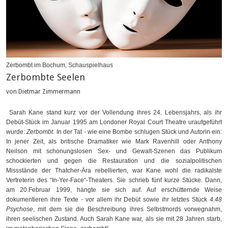
Zerbombt im Bochum, Schauspielhaus
Zerbombte Seelen
von Dietmar Zimmermann
Sarah Kane stand kurz vor der Vollendung ihres 24. Lebensjahrs, als ihr
Debüt-Stück im Januar 1995 am Londoner Royal Court Theatre uraufgeführt
wurde:
Zerbombt
. In der Tat - wie eine Bombe schlugen Stück und Autorin ein:
In jener Zeit, als britische Dramatiker wie Mark Ravenhill oder Anthony
Neilson mit schonungslosen Sex- und Gewalt-Szenen das Publikum
schockierten und gegen die Restauration und die sozialpolitischen
Missstände der Thatcher-Ära rebellierten, war Kane wohl die radikalste
Vertreterin des “In-Yer-Face“-Theaters. Sie schrieb fünf kurze Stücke. Dann,
am 20.Februar 1999, hängte sie sich auf. Auf erschütternde Weise
dokumentieren ihre Texte - vor allem ihr Debüt sowie ihr letztes Stück
4.48
Psychose
, mit dem sie die Beschreibung ihres Selbstmords vorwegnahm,
ihren seelischen Zustand. Auch Sarah Kane war, als sie mit 28 Jahren starb,