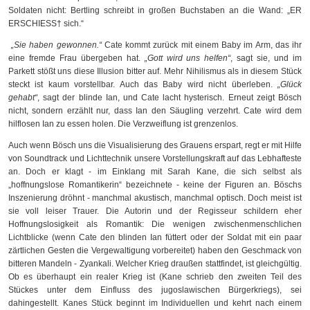
Soldaten nicht: Bertling schreibt in großen Buchstaben an die Wand: „ER
ERSCHIESS†
sich.“
„Sie haben gewonnen.“
Cate kommt zurück mit einem Baby im Arm, das ihr
eine fremde Frau übergeben hat.
„Gott wird uns helfen“
, sagt sie, und im
Parkett stößt uns diese Illusion bitter auf. Mehr Nihilismus als in diesem Stück
steckt ist kaum vorstellbar. Auch das Baby wird nicht überleben.
„Glück
gehabt“
, sagt der blinde Ian, und Cate lacht hysterisch. Erneut zeigt Bösch
nicht, sondern erzählt nur, dass Ian den Säugling verzehrt. Cate wird dem
hilflosen Ian zu essen holen. Die Verzweiflung ist grenzenlos.
Auch wenn Bösch uns die Visualisierung des Grauens erspart, regt er mit Hilfe
von Soundtrack und Lichttechnik unsere Vorstellungskraft auf das Lebhafteste
an. Doch er klagt - im Einklang mit Sarah Kane, die sich selbst als
„hoffnungslose Romantikerin“ bezeichnete - keine der Figuren an. Böschs
Inszenierung dröhnt - manchmal akustisch, manchmal optisch. Doch meist ist
sie voll leiser Trauer. Die Autorin und der Regisseur schildern eher
Hoffnungslosigkeit als Romantik: Die wenigen zwischenmenschlichen
Lichtblicke (wenn Cate den blinden Ian füttert oder der Soldat mit ein paar
zärtlichen Gesten die Vergewaltigung vorbereitet) haben den Geschmack von
bitteren Mandeln - Zyankali. Welcher Krieg draußen stattfindet, ist gleichgültig.
Ob es überhaupt ein realer Krieg ist (Kane schrieb den zweiten Teil des
Stückes unter dem Einfluss des jugoslawischen Bürgerkriegs), sei
dahingestellt. Kanes Stück beginnt im Individuellen und kehrt nach einem