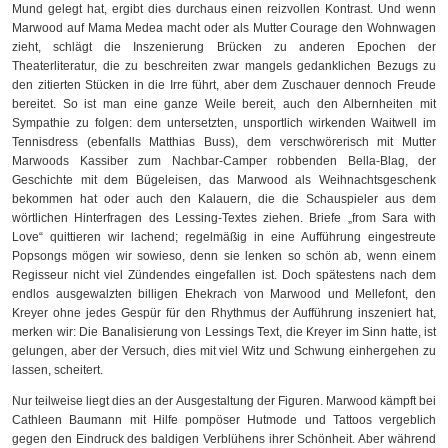
Mund gelegt hat, ergibt dies durchaus einen reizvollen Kontrast. Und wenn
Marwood auf Mama Medea macht oder als Mutter Courage den Wohnwagen
zieht, schlägt die Inszenierung Brücken zu anderen Epochen der
Theaterliteratur, die zu beschreiten zwar mangels gedanklichen Bezugs zu
den zitierten Stücken in die Irre führt, aber dem Zuschauer dennoch Freude
bereitet. So ist man eine ganze Weile bereit, auch den Albernheiten mit
Sympathie zu folgen: dem untersetzten, unsportlich wirkenden Waitwell im
Tennisdress (ebenfalls Matthias Buss), dem verschwörerisch mit Mutter
Marwoods Kassiber zum Nachbar-Camper robbenden Bella-Blag, der
Geschichte mit dem Bügeleisen, das Marwood als Weihnachtsgeschenk
bekommen hat oder auch den Kalauern, die die Schauspieler aus dem
wörtlichen Hinterfragen des Lessing-Textes ziehen. Briefe „from Sara with
Love“ quittieren wir lachend; regelmäßig in eine Aufführung eingestreute
Popsongs mögen wir sowieso, denn sie lenken so schön ab, wenn einem
Regisseur nicht viel Zündendes eingefallen ist. Doch spätestens nach dem
endlos ausgewalzten billigen Ehekrach von Marwood und Mellefont, den
Kreyer ohne jedes Gespür für den Rhythmus der Aufführung inszeniert hat,
merken wir: Die Banalisierung von Lessings Text, die Kreyer im Sinn hatte, ist
gelungen, aber der Versuch, dies mit viel Witz und Schwung einhergehen zu
lassen, scheitert.
Nur teilweise liegt dies an der Ausgestaltung der Figuren. Marwood kämpft bei
Cathleen Baumann mit Hilfe pompöser Hutmode und Tattoos vergeblich
gegen den Eindruck des baldigen Verblühens ihrer Schönheit. Aber während