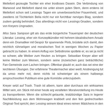
Mellefont gezeugte Tochter ein eher trostloses Dasein. Die Verbindung von
Marwood und Mellefont stand nie unter einem guten Stern, denn erstens ist
Mellefont schon seit Lessings Tagen ein unverbesserlicher Frauenheld, und
zweitens ist Töchterlein Bella nicht nur ein furchtbar nerviges Blag, sondern
zudem geistig behindert. Das allerdings nicht von Lessings Gnaden, sondern
von Kreyers Ungnaden.
Miss Sara Sampson
gilt als das erste bürgerliche Trauerspiel der deutschen
Literatur. Lessing, eher ein Konzeptkünstler mit hehrem idealistischem Ansatz
denn ein Dramatiker mit Gespür für spannende Plots, brüstete sich damit, den
reichlich rührseligen und moralischen Text in wenigen Wochen zu Papier
gebracht zu haben. In einem Anflug von Selbstironie spottete er, es sei ja nicht
so schwer, alte Weiber zum Heulen zu bringen. Sebastian Kreyer aber will
keine Weiber zum Weinen, sondern seine (inzwischen ganz beträchtliche)
Fan-Gemeinde zum Lachen bringen. Offenbar glaubt er, auch das sei eine der
leichteren Übungen. Der erfahrene Theatermacher aber weiß: Anstrengung tut
da umso mehr not, denn nichts ist schwieriger als einem halbwegs
anspruchsvollen Publikum eine gute Komödie unterzujubeln.
Kreyer setzt auf Trash. Trash ist albern, kann aber durchaus ein wirksames
Mittel sein, ein Stück mit einer heute arg veralteten Moralvorstellung ins Heute
zu transportieren. Wenn die schlecht gelaunte, kratzbürstige Sara in legerer
Nachtkleidung aus dem Wohnwagen krabbelt und den fein gedrechselten
Original-Text spricht, den Lessing seinem Ideal eines reinen Mädchens in den