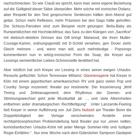
nachschmecken. So wie Clauß sie spricht, kann man seine eigene Beziehung
auf die Gültigkeit dieser Sätze überprüfen. Mehr solche mit ironischer Distanz,
aber Respekt für den Text gesprochene Sentenzen hätten dem Abend gut
getan. Schon mehr Reflexion, mehr Präzision bei den Gags hätte geholfen.
Die Schluss-Parodien sind zum Beispiel recht gelungen: Bella-Baby als
Rumpelstilzchen mit Hochsteckfrisur, das Sara zu den Klängen von „Sacrifice“
mit diebisch-debilem Grinsen das Gift bringt. Marwood, die ihren Mutter-
Courage-Karren, ordnungsgemäß mit D-Schild versehen, gen Dover zieht.
Gleich mehrere - und, wenn man will, auch mehrdeutige - Popsongs
kommentieren nun in witzig-ironischer Form die Soap, die Kreyer aus
Lessings vermeintlicher Liebes-Schmonzette destilliert hat.
Aber letztlich hat sich Kreyer vor Lessing in eines seiner ewigen Urlaubs-
Ressorts geflüchtet. Schon Tennessee Willams‘
Glasmenagerie
hat Kreyer in
Köln mit einem gigantischen amerikanischen RV und ganz vielen Pop und
Country Songs inszeniert. theater pur resümierte: Der Inszenierung „fehlt
Timing und Zeitmanagement; dem Rhythmus der Szenen- und
Stimmungswechsel geht jede Musikalität ab …, und viele Albernheiten
entbehren jeder dramaturgischen Rechtfertigung“ . Unter Lanzarote-Feeling
ließ Kreyer in seiner Aufführung von Juli Zehs
Nullzeit
am Theater Bonn die
Doppelbödigkeit der Vorlage verschwinden. Anstelle einer
rechtsphilosophischen Problemstellung fand theater pur nur „einen netten,
komödiantischen Urlaubs-Krimi mit jeder Menge Sommer-Hits und lustigen
Regie-Einfällen.“ . Nur eine Woche nach dem Gütersloher Sampson-Gastspiel