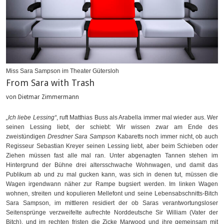
Miss Sara Sampson im Theater Gütersloh
From Sara with Trash
von Dietmar Zimmermann
„Ich liebe Lessing“
, ruft Matthias Buss als Arabella immer mal wieder aus. Wer
seinen Lessing liebt, der schiebt: Wir wissen zwar am Ende des
zweistündigen
Dresdner Sara Sampson
Kabaretts noch immer nicht, ob auch
Regisseur Sebastian Kreyer seinen Lessing liebt, aber beim Schieben oder
Ziehen müssen fast alle mal ran. Unter abgenagten Tannen stehen im
Hintergrund der Bühne drei altersschwache Wohnwagen, und damit das
Publikum ab und zu mal gucken kann, was sich in denen tut, müssen die
Wagen irgendwann näher zur Rampe bugsiert werden. Im linken Wagen
wohnen, streiten und kopulieren Mellefont und seine Lebensabschnitts-Bitch
Sara Sampson, im mittleren residiert der ob Saras verantwortungsloser
Seitensprünge verzweifelte aufrechte Norddeutsche Sir William (Vater der
Bitch), und im rechten fristen die Zicke Marwood und ihre gemeinsam mit