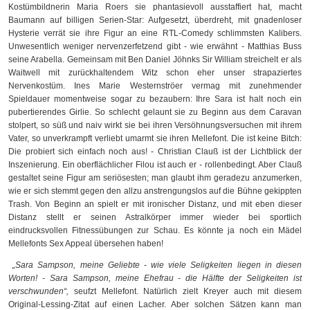
Kostümbildnerin Maria Roers sie phantasievoll ausstaffiert hat, macht
Baumann auf billigen Serien-Star: Aufgesetzt, überdreht, mit gnadenloser
Hysterie verrät sie ihre Figur an eine RTL-Comedy schlimmsten Kalibers.
Unwesentlich weniger nervenzerfetzend gibt - wie erwähnt - Matthias Buss
seine Arabella. Gemeinsam mit Ben Daniel Jöhnks Sir William streichelt er als
Waitwell mit zurückhaltendem Witz schon eher unser strapaziertes
Nervenkostüm. Ines Marie Westernströer vermag mit zunehmender
Spieldauer momentweise sogar zu bezaubern: Ihre Sara ist halt noch ein
pubertierendes Girlie. So schlecht gelaunt sie zu Beginn aus dem Caravan
stolpert, so süß und naiv wirkt sie bei ihren Versöhnungsversuchen mit ihrem
Vater, so unverkrampft verliebt umarmt sie ihren Mellefont. Die ist keine Bitch:
Die probiert sich einfach noch aus! - Christian Clauß ist der Lichtblick der
Inszenierung. Ein oberflächlicher Filou ist auch er - rollenbedingt. Aber Clauß
gestaltet seine Figur am seriösesten; man glaubt ihm geradezu anzumerken,
wie er sich stemmt gegen den allzu anstrengungslos auf die Bühne gekippten
Trash. Von Beginn an spielt er mit ironischer Distanz, und mit eben dieser
Distanz stellt er seinen Astralkörper immer wieder bei sportlich
eindrucksvollen Fitnessübungen zur Schau. Es könnte ja noch ein Mädel
Mellefonts Sex Appeal übersehen haben!
„Sara Sampson, meine Geliebte - wie viele Seligkeiten liegen in diesen
Worten! - Sara Sampson, meine Ehefrau - die Hälfte der Seligkeiten ist
verschwunden“,
seufzt Mellefont. Natürlich zielt Kreyer auch mit diesem
Original-Lessing-Zitat auf einen Lacher. Aber solchen Sätzen kann man